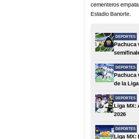
cementeros empataro
Estadio Banorte.
DEPORTES
Pachuca v
semifinal
DEPORTES
Pachuca v
de la Lig
DEPORTES
Liga MX: 
2026
DEPORTES
Liga MX: 