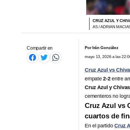
CRUZ AZUL Y CHIV
AS / ADRIAN MACIA
Por
Irán González
Compartir en
mayo 13, 2026 a las 22:
Cruz Azul vs Chiv
empate
2-2
entre a
Cruz Azul y Chiva
cementeros no logra
Cruz Azul vs C
cuartos de fin
En el partido
Cruz A