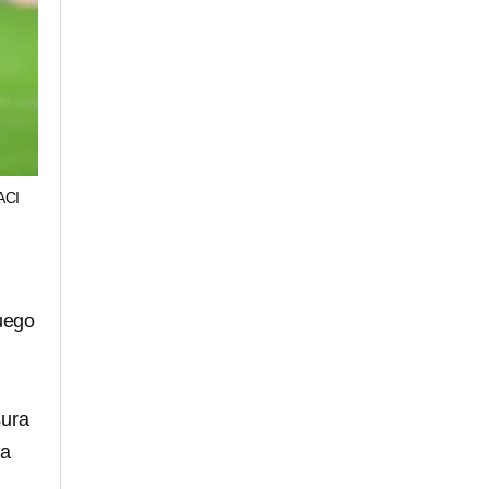
ACI
luego
sura
ga