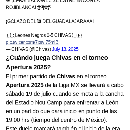
🫨 ¡EFRAÍN ÁLVAREZ SE ESTRENA CON LA
ROJIBLANCA! 🤯🤯🤯
¡GOLAZO DEL 🔟 DEL GUADALAJARAAA!
🇫🇷Leones Negros 0-5 CHIVAS 🇫🇷
pic.twitter.com/7xsvl75miB
— CHIVAS (@Chivas)
July 13, 2025
¿Cuándo juega Chivas en el torneo
Apertura 2025?
El primer partido de
Chivas
en el torneo
Apertura 2025
de la Liga MX se llevará a cabo
sábado 19 de julio cuando se meta a la cancha
del Estadio Nou Camp para enfrentar a León
en un partido que dará inicio en punto de las
19:00 hrs (tiempo del centro de México).
Este duelo marcará también el inicio de la era