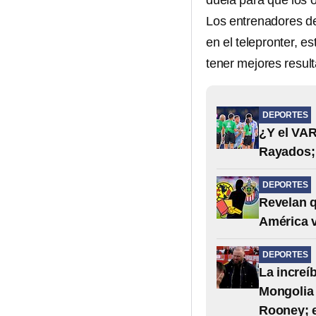
duela para que los o
Los entrenadores de
en el telepronter, e
tener mejores resul
DEPORTES
¿Y el VAR
Rayados; 
DEPORTES
Revelan qu
América v
DEPORTES
La increíb
Mongolia 
Rooney; e