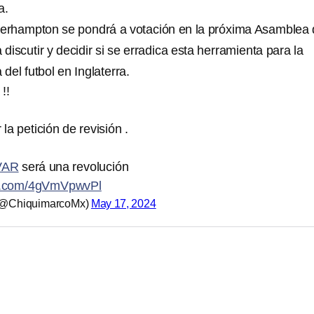
a.
verhampton se pondrá a votación en la próxima Asamblea 
iscutir y decidir si se erradica esta herramienta para la
del futbol en Inglaterra.
!!
 la petición de revisión .
VAR
será una revolución
ter.com/4gVmVpwvPl
 (@ChiquimarcoMx)
May 17, 2024