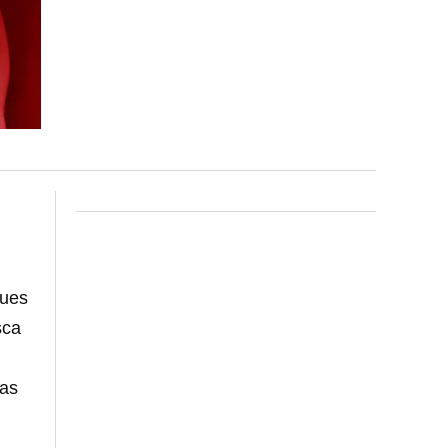
pues
sca
las