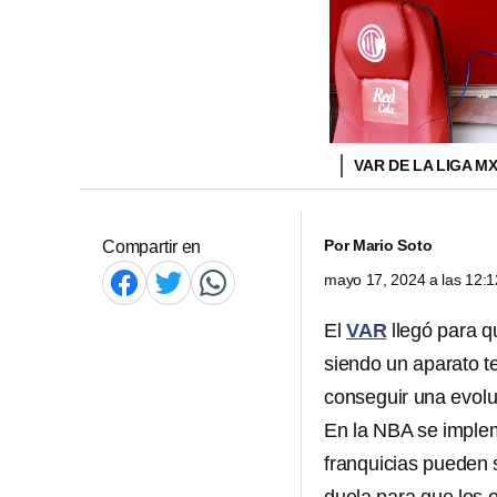
VAR DE LA LIGA M
Por
Mario Soto
Compartir en
mayo 17, 2024 a las 12:
El
VAR
llegó para q
siendo un aparato t
conseguir una evoluc
En la NBA se implem
franquicias pueden s