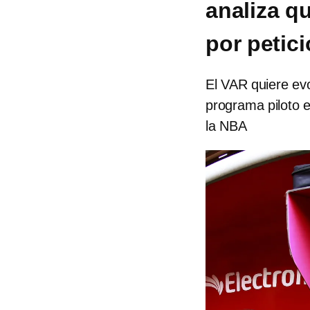
analiza qu
por petic
El VAR quiere evo
programa piloto en
la NBA