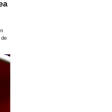
ea
un
o de