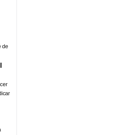
é de
l
ocer
dicar
a