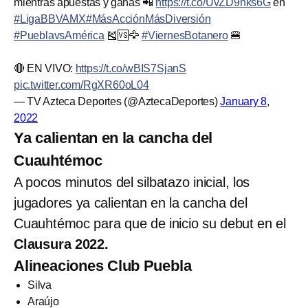
mientras apuestas y ganas 📲
https://t.co/UvZD9hks6G
en
#LigaBBVAMX
#MásAcciónMásDiversión
#PueblavsAmérica
🎽🆚🦅
#ViernesBotanero
🍔
🔴 EN VIVO:
https://t.co/wBIS7SjanS
pic.twitter.com/RgXR60oL04
— TV Azteca Deportes (@AztecaDeportes)
January 8,
2022
Ya calientan en la cancha del
Cuauhtémoc
A pocos minutos del silbatazo inicial, los
jugadores ya calientan en la cancha del
Cuauhtémoc para que de inicio su debut en el
Clausura 2022.
Alineaciones Club Puebla
Silva
Araújo