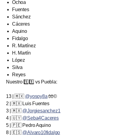
Ochoa
Fuentes
Sánchez
Cáceres
Aquino
Fidalgo
R. Martínez
H. Martín
López
Silva
Reyes
Nuestro 1️⃣1️⃣ vs Puebla:
13 | 🇲🇽
@yosoy8a
🧤©️
2 | 🇲🇽 Luis Fuentes
3 | 🇲🇽
@Jorgiesanchez1
4 | 🇺🇾
@Seba4Caceres
5 | 🇵🇪 Pedro Aquino
8 | 🇪🇸
@Alvaro10fidalgo