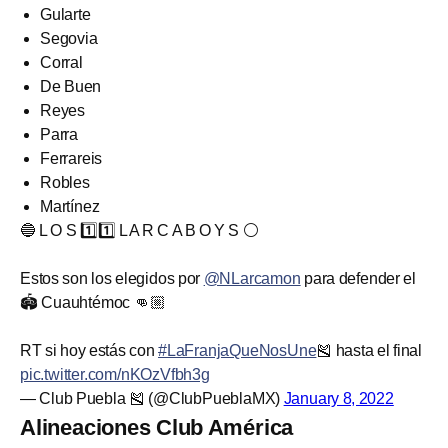
Gularte
Segovia
Corral
De Buen
Reyes
Parra
Ferrareis
Robles
Martínez
🔵 L O S 1️⃣1️⃣ L A R C A B O Y S ⚪️
Estos son los elegidos por
@NLarcamon
para defender el
🏟 Cuauhtémoc 👊🏼
RT si hoy estás con
#LaFranjaQueNosUne
🎽 hasta el final
pic.twitter.com/nKOzVfbh3g
— Club Puebla 🎽 (@ClubPueblaMX)
January 8, 2022
Alineaciones Club América