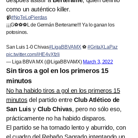
como un auténtico killer.
📹
#NoTeLoPierdas
¡¡¡G⚽⚽⚽L de Germán Berterame!!! Ya lo ganan los
potosinos.
San Luis 1-0 Chivas
#LigaBBVAMX
⚽
#GritaXLaPaz
pic.twitter.com/iHE4vXfzIi
— Liga BBVA MX (@LigaBBVAMX)
March 3, 2022
Sin tiros a gol en los primeros 15
minutos
No ha habido tiros a gol en los primeros 15
minutos
del partido entre
Club Atlético de
San Luis
y
Club Chivas
, pero no sólo eso,
prácticamente no ha habido disparos.
El partido se ha tornado lento y aburrido, con
el cuadro del Rebaño Sagrado intentando un