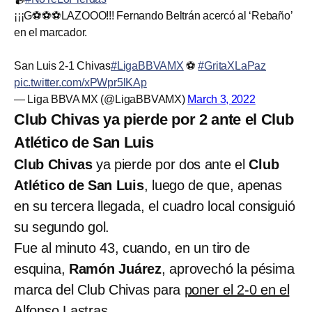
¡¡¡G⚽⚽⚽LAZOOO!!! Fernando Beltrán acercó al ‘Rebaño’
en el marcador.
San Luis 2-1 Chivas
#LigaBBVAMX
⚽
#GritaXLaPaz
pic.twitter.com/xPWpr5lKAp
— Liga BBVA MX (@LigaBBVAMX)
March 3, 2022
Club Chivas ya pierde por 2 ante el Club
Atlético de San Luis
Club Chivas
ya pierde por dos ante el
Club
Atlético de San Luis
, luego de que, apenas
en su tercera llegada, el cuadro local consiguió
su segundo gol.
Fue al minuto 43, cuando, en un tiro de
esquina,
Ramón Juárez
, aprovechó la pésima
marca del Club Chivas para
poner el 2-0 en el
Alfonso Lastra
s.