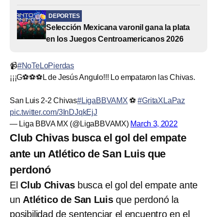
DEPORTES
Selección Mexicana varonil gana la plata
en los Juegos Centroamericanos 2026
📹
#NoTeLoPierdas
¡¡¡G⚽⚽⚽L de Jesús Angulo!!! Lo empataron las Chivas.
San Luis 2-2 Chivas
#LigaBBVAMX
⚽
#GritaXLaPaz
pic.twitter.com/3InDJqkEjJ
— Liga BBVA MX (@LigaBBVAMX)
March 3, 2022
Club Chivas busca el gol del empate
ante un Atlético de San Luis que
perdonó
El
Club Chivas
busca el gol del empate ante
un
Atlético de San Luis
que perdonó la
posibilidad de sentenciar el encuentro en el