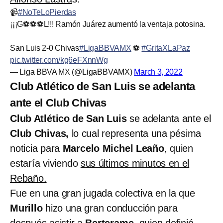
📹
#NoTeLoPierdas
¡¡¡G⚽⚽⚽L!!! Ramón Juárez aumentó la ventaja potosina.
San Luis 2-0 Chivas
#LigaBBVAMX
⚽
#GritaXLaPaz
pic.twitter.com/kg6eFXnnWg
— Liga BBVA MX (@LigaBBVAMX)
March 3, 2022
Club Atlético de San Luis se adelanta
ante el Club Chivas
Club Atlético de San Luis
se adelanta ante el
Club Chivas,
lo cual representa una pésima
noticia para
Marcelo Michel Leaño
, quien
estaría viviendo
sus últimos minutos en el
Rebaño.
Fue en una gran jugada colectiva en la que
Murillo
hizo una gran conducción para
después asistir a
Berterame
, quien definió