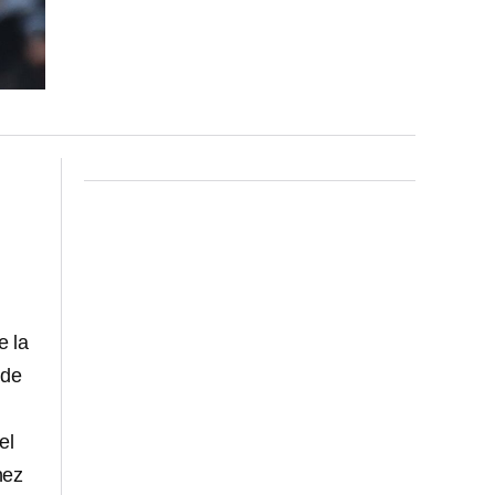
e la
 de
el
nez