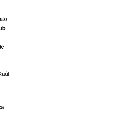
ato
ub
de
Raúl
ca