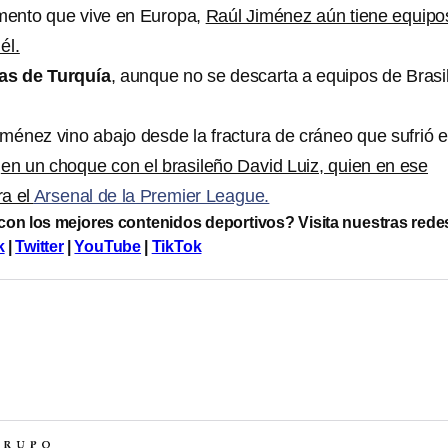
mento que vive en Europa,
Raúl Jiménez aún tiene equipo
él.
as de Turquía
, aunque no se descarta a equipos de Brasil
iménez vino abajo desde la fractura de cráneo que sufrió 
,
en un choque con el brasileño David Luiz, quien en ese
ra el
Arsenal de la Premier League.
 con los mejores contenidos deportivos? Visita nuestras rede
k
|
Twitter
|
YouTube
|
TikTok