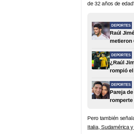
de 32 años de edad
DEPORTES
Raúl Jimé
metieron 
DEPORTES
¿Raúl Jim
rompió el
DEPORTES
Pareja de
romperte 
Pero también señala
Italia, Sudamérica y