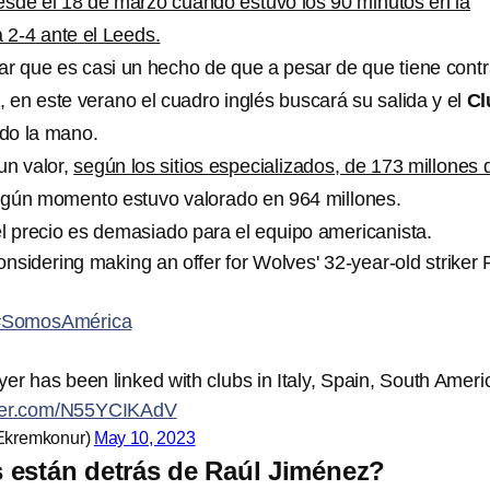
esde el 18 de marzo cuando estuvo los 90 minutos en la
 2-4 ante el Leeds.
r que es casi un hecho de que a pesar de que tiene contr
, en este verano el cuadro inglés buscará su salida y el
Cl
do la mano.
un valor,
según los sitios especializados, de 173 millones 
lgún momento estuvo valorado en 964 millones.
el precio es demasiado para el equipo americanista.
nsidering making an offer for Wolves' 32-year-old striker 
#SomosAmérica
er has been linked with clubs in Italy, Spain, South Ameri
tter.com/N55YCIKAdV
kremkonur)
May 10, 2023
 están detrás de Raúl Jiménez?