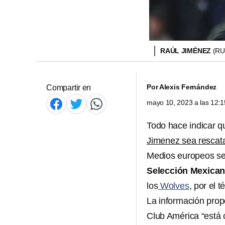
RAÚL JIMÉNEZ
(RU
Por
Alexis Fernández
Compartir en
mayo 10, 2023 a las 12:
Todo hace indicar q
Jimenez sea rescat
Medios europeos se
Selección Mexican
los
Wolves
, por el t
La información prop
Club América “está 