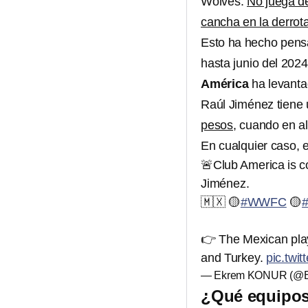
Wolves.
No juega d
cancha en la derrota
Esto ha hecho pensa
hasta junio del 2024
América
ha levanta
Raúl Jiménez tiene 
pesos
, cuando en a
En cualquier caso, 
🚨Club America is co
Jiménez.
🇲🇽 🟡
#WWFC
🟡
👉 The Mexican play
and Turkey.
pic.twi
— Ekrem KONUR (@E
¿Qué equipos