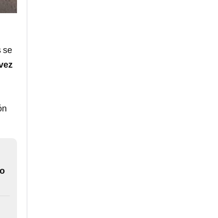
s se
vez
ón
do