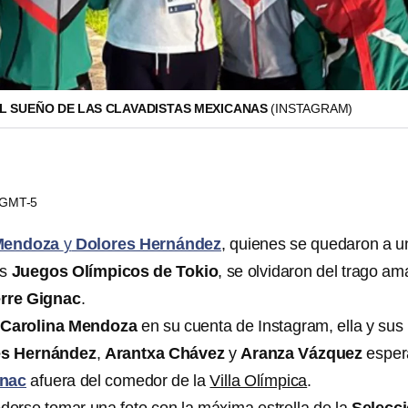
L SUEÑO DE LAS CLAVADISTAS MEXICANAS
(INSTAGRAM)
0 GMT-5
 Mendoza
y
Dolores Hernández
, quienes se quedaron a u
os
Juegos Olímpicos de Tokio
, se olvidaron del trago a
rre Gignac
.
Carolina Mendoza
en su cuenta de Instagram, ella y sus
s Hernández
,
Arantxa Chávez
y
Aranza Vázquez
esper
gnac
afuera del comedor de la
Villa Olímpica
.