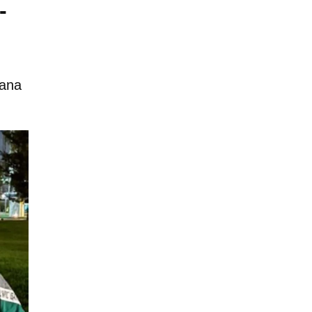
-
rana