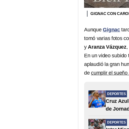
GIGNAC CON CARO
Aunque
Gignac
tar
tomó varias fotos c
y
Aranza Vázquez
,
En un video subido
aplaudió la gran hu
de
cumplir el sueño
DEPORTES
Cruz Azul
de Jornad
DEPORTES