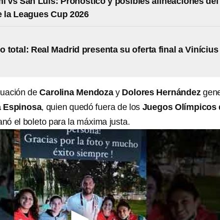
mi vs San Luis: Pronóstico y posibles alineaciones del
e la Leagues Cup 2026
 total: Real Madrid presenta su oferta final a Vinícius
ctuación de
Carolina Mendoza
y
Dolores Hernández
gen
a Espinosa
, quien quedó fuera de los
Juegos Olímpicos 
nó el boleto para la máxima justa.