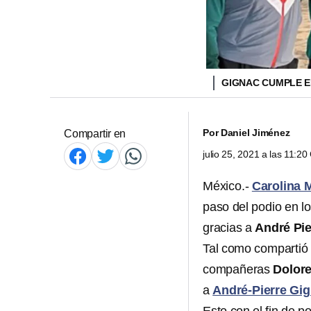
GIGNAC CUMPLE E
Por
Daniel Jiménez
Compartir en
julio 25, 2021 a las 11:2
México.-
Carolina
paso del podio en l
gracias a
André Pie
Tal como compartió
compañeras
Dolore
a
André-Pierre Gi