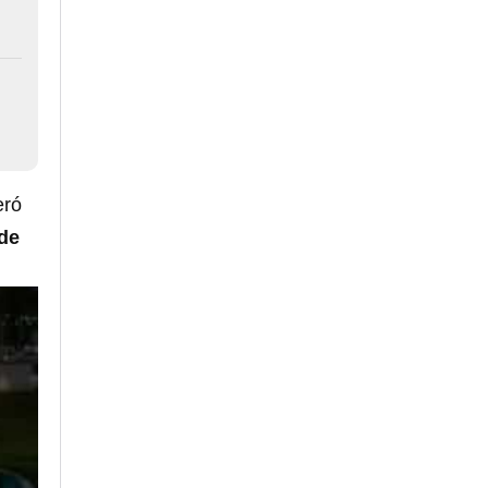
eró
de