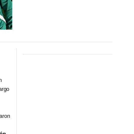
n
margo
aron