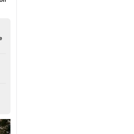
ión
e