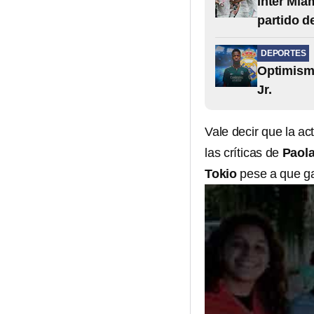
Inter Mia
partido d
DEPORTES
Optimismo
Jr.
Vale decir que la a
las críticas de
Paol
Tokio
pese a que ga