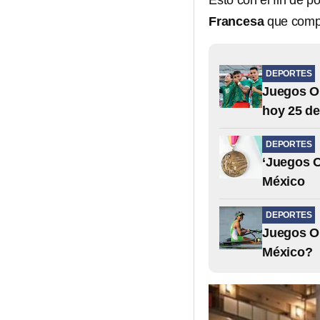
Esto con el fin de p
Francesa
que compi
DEPORTES
Juegos Ol
hoy 25 de 
DEPORTES
‘Juegos O
México
DEPORTES
Juegos Ol
México?