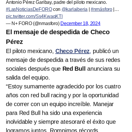
Antonio Pérez Garibay, padre del piloto mexicano.
#LasNoticiasDeFORO
con
@karlaiberia
|
#nmásforo
|…
pic.twitter.com/Ss4KwaqKTl
— N+ FORO (@nmasforo)
December 18, 2024
El mensaje de despedida de Checo
Pérez
El piloto mexicano,
Checo Pérez
,
publicó un
mensaje de despedida a través de sus redes
sociales después que
Red Bull
anunciara su
salida del equipo.
“Estoy sumamente agradecido por los cuatro
años con red bull racing y por la oportunidad
de correr con un equipo increíble. Manejar
para Red Bull ha sido una experiencia
inolvidable y siempre atesoraré el éxito que
logramos juntos. Rompimos récords,