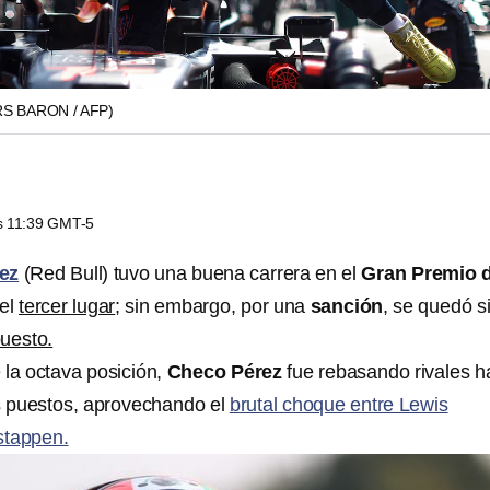
RS BARON / AFP)
as 11:39 GMT-5
ez
(Red Bull) tuvo una buena carrera en el
Gran Premio 
 el
tercer lugar
; sin embargo, por una
sanción
, se quedó s
puesto.
 la octava posición,
Checo Pérez
fue rebasando rivales h
os puestos, aprovechando el
brutal choque entre Lewis
stappen.