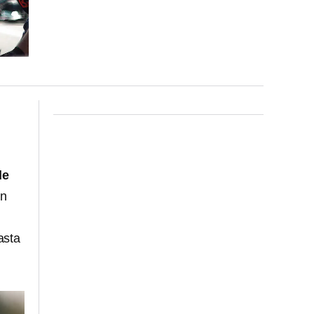
de
in
asta