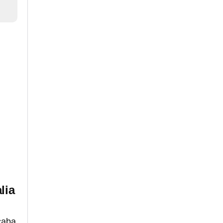
e
lia
caba