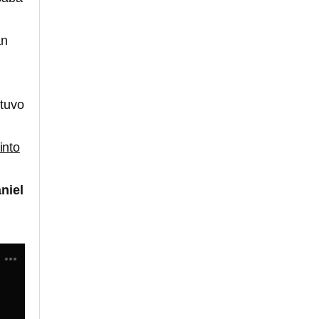
an
ntuvo
into
niel