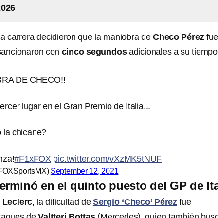
2026
la carrera decidieron que la maniobra de
Checo Pérez
fu
e sancionaron con
cinco segundos
adicionales a su tiempo
BRA DE CHECO!!
ercer lugar en el Gran Premio de Italia...
 la chicane?
nza!
#F1xFOX
pic.twitter.com/vXzMK5tNUF
FOXSportsMX)
September 12, 2021
erminó en el quinto puesto del GP de Ita
a
Leclerc
, la dificultad de
Sergio ‘Checo’ Pérez
fue
ataques de
Valtteri Bottas
(Mercedes), quien también bus