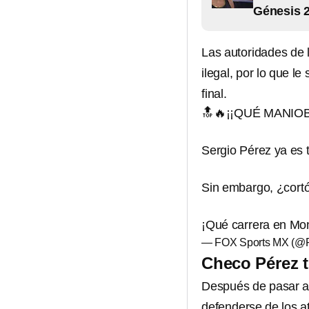
Génesis 
Las autoridades de 
ilegal, por lo que l
final.
🔝🔥¡¡QUÉ MANIO
Sergio Pérez ya es t
Sin embargo, ¿cortó
¡Qué carrera en Mo
— FOX Sports MX (@
Checo Pérez t
Después de pasar 
defenderse de los 