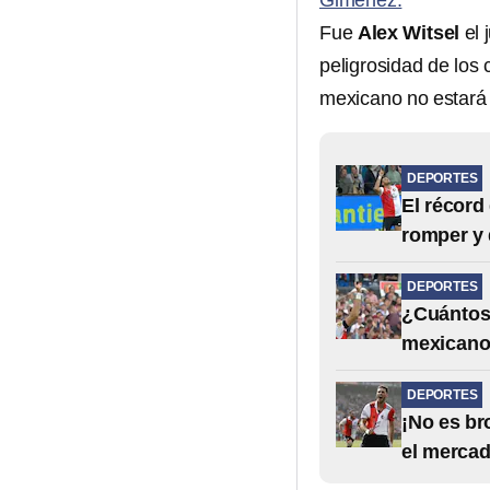
Giménez.
Fue
Alex Witsel
el 
peligrosidad de los
mexicano no estará
DEPORTES
El récor
romper y 
DEPORTES
¿Cuántos 
mexicano 
DEPORTES
¡No es br
el mercad