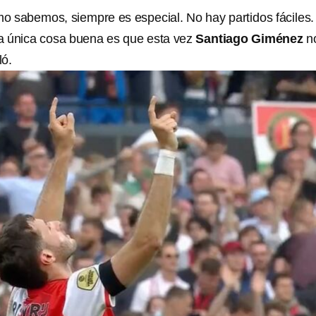
 sabemos, siempre es especial. No hay partidos fáciles.
 La única cosa buena es que esta vez
Santiago Giménez
n
ló.