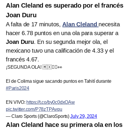
Alan Cleland es superado por el francés
Joan Duru
A falta de 17 minutos,
Alan Cleland
necesita
hacer 6.78 puntos en una ola para superar a
Joan Duru
. En su segunda mejor ola, el
mexicano tuvo una calificación de 4.33 y el
francés 4.67.
¡SEGUNDA OLA! 🇲🇽🏄‍♂️👀
El de Colima sigue sacando puntos en Tahití durante
#Paris2024
EN VIVO:
https://t.co/by0c0dxOAw
pic.twitter.com/P78zTPAvqu
— Claro Sports (@ClaroSports)
July 29, 2024
Alan Cleland hace su primera ola en los