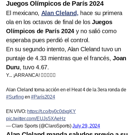
Juegos Olímpicos de París 2024
El mexicano,
Alan Cleland,
hace su primera
ola en los octavos de final de los
Juegos
Olímpicos de París 2024
y no salió como
esperaba pues perdió el control.
En su segundo intento, Alan Cleland tuvo un
puntaje de 4.33 mientras que el francés,
Joan
Duru
, tuvo 4.67.
Y... ¡ARRANCA! 🏄‍♂️🔥🇲🇽
Alan Cleland toma acción en el Heat 4 de la 3era ronda de
#Surfing
en
#París2024
EN VIVO:
https://t.co/by0c0dxgKY
pic.twitter.com/EUJs5XAeHz
— Claro Sports (@ClaroSports)
July 29, 2024
Alan Cleland manda saludos previo a su