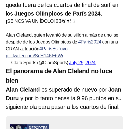
queda fuera de los cuartos de final de surf en
los
Juegos Olímpicos de París 2024.
¡SE NOS VA UN ÍDOLO! 🏄‍♂️🫡🇲🇽
Alan Cleland, quien levantó de su sillón a más de uno, se
despide de los Juegos Olímpicos de
#Paris2024
con una
GRAN actuación
#ParísEsTuyo
pic.twitter.com/SuH14KE6Wr
— Claro Sports (@ClaroSports)
July 29, 2024
El panorama de Alan Cleland no luce
bien
Alan Cleland
es superado de nuevo por
Joan
Duru
y por lo tanto necesita 9.96 puntos en su
siguiente ola para pasar a los cuartos de final.
DEPORTES