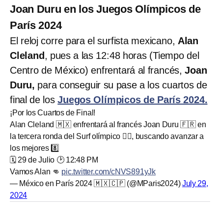
Joan Duru en los Juegos Olímpicos de
París 2024
El reloj corre para el surfista mexicano,
Alan
Cleland
, pues a las 12:48 horas (Tiempo del
Centro de México) enfrentará al francés,
Joan
Duru,
para conseguir su pase a los cuartos de
final de los
Juegos Olímpicos de París 2024.
¡Por los Cuartos de Final!
Alan Cleland 🇲🇽 enfrentará al francés Joan Duru 🇫🇷 en
la tercera ronda del Surf olímpico 🏄‍♂️, buscando avanzar a
los mejores 8️⃣
🗓️ 29 de Julio 🕑 12:48 PM
Vamos Alan 👊
pic.twitter.com/cNVS891yJk
— México en París 2024 🇲🇽🇨🇵 (@MParis2024)
July 29,
2024