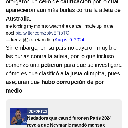
otorgaron un
cero de calificación
por lo cual
aparecieron aún más burlas contra la atleta de
Australia
.
me forcing my mom to watch the dance i made up in the
pool
pic.twitter.com/zbtwEFjpTG
— kenzi (@kenzianidiot)
August 9, 2024
Sin embargo, en su país no cayeron muy bien
las burlas contra la atleta, por lo que incluso
comenzó una
petición
para que se investigara
cómo es que clasificó a la justa olímpica, pues
aseguran que
hubo corrupción de por
medio
.
DEPORTES
Nadadora que causó furor en París 2024
revela que Neymar le mandó mensaje