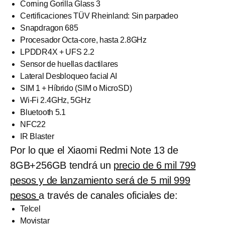
Corning Gorilla Glass 3
Certificaciones TÜV Rheinland: Sin parpadeo
Snapdragon 685
Procesador Octa-core, hasta 2.8GHz
LPDDR4X + UFS 2.2
Sensor de huellas dactilares
Lateral Desbloqueo facial AI
SIM 1 + Híbrido (SIM o MicroSD)
Wi-Fi 2.4GHz, 5GHz
Bluetooth 5.1
NFC22
IR Blaster
Por lo que el Xiaomi Redmi Note 13 de
8GB+256GB tendrá un
precio de 6 mil 799
pesos y de lanzamiento será de 5 mil 999
pesos
a través de canales oficiales de:
Telcel
Movistar