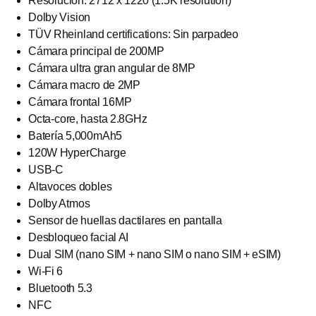
Resolución: 2712 x 1220 (1.5K resolution)
Dolby Vision
TÜV Rheinland certifications: Sin parpadeo
Cámara principal de 200MP
Cámara ultra gran angular de 8MP
Cámara macro de 2MP
Cámara frontal 16MP
Octa-core, hasta 2.8GHz
Batería 5,000mAh5
120W HyperCharge
USB-C
Altavoces dobles
Dolby Atmos
Sensor de huellas dactilares en pantalla
Desbloqueo facial AI
Dual SIM (nano SIM + nano SIM o nano SIM + eSIM)
Wi-Fi 6
Bluetooth 5.3
NFC