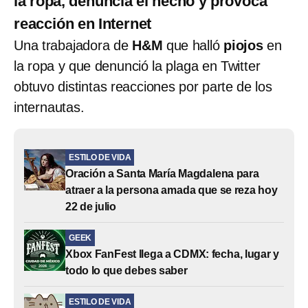
la ropa, denuncia el hecho y provoca
reacción en Internet
Una trabajadora
de
H&M
que halló
piojos
en
la ropa y que denunció la plaga en Twitter
obtuvo distintas reacciones por parte de los
internautas.
ESTILO DE VIDA
Oración a Santa María Magdalena para
atraer a la persona amada que se reza hoy
22 de julio
GEEK
Xbox FanFest llega a CDMX: fecha, lugar y
todo lo que debes saber
ESTILO DE VIDA