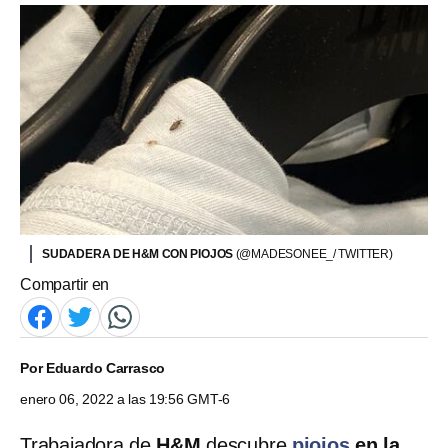
SUDADERA DE H&M CON PIOJOS
(@MADESONEE_/ TWITTER)
Compartir en
Por
Eduardo Carrasco
enero 06, 2022 a las 19:56 GMT-6
Trabajadora de
H&M
descubre
piojos
en la