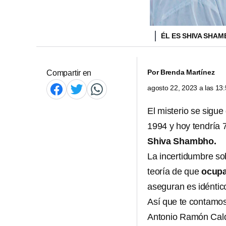
ÉL ES SHIVA SHA
Por
Brenda Martínez
Compartir en
agosto 22, 2023 a las 1
El misterio se sigu
1994 y hoy tendría 
Shiva Shambho.
La incertidumbre s
teoría de que
ocupa
aseguran es idéntic
Así que te contamos
Antonio Ramón Cald