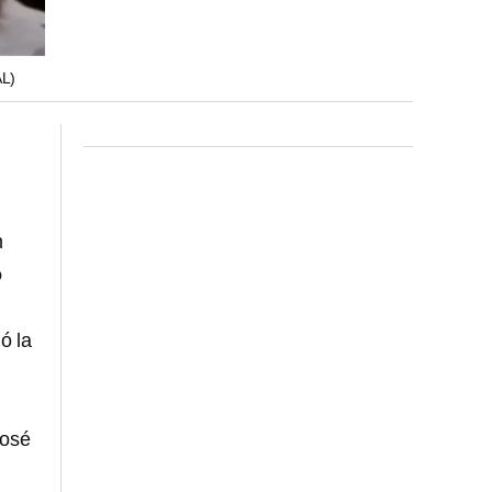
L)
n
o
ó la
José