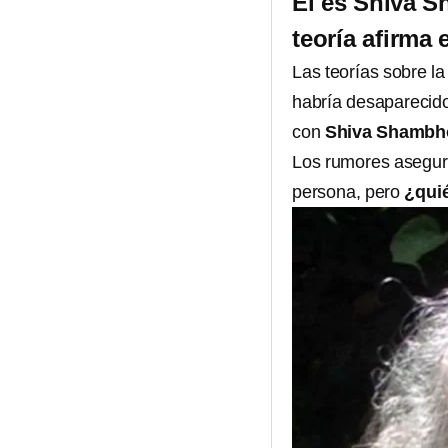
Él es Shiva S
teoría afirma
Las teorías sobre l
habría desaparecido
con
Shiva Shambh
Los rumores asegur
persona, pero
¿quié