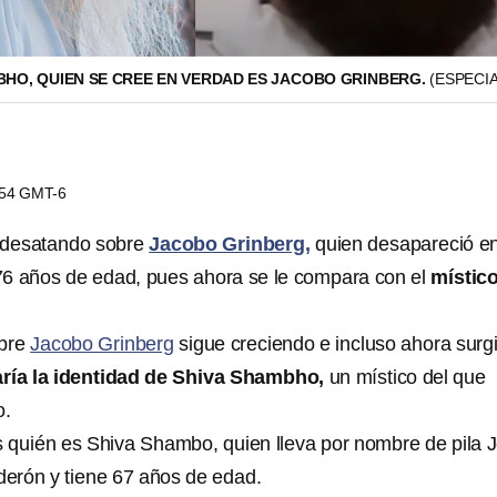
MBHO, QUIEN SE CREE EN VERDAD ES JACOBO GRINBERG.
(ESPECIA
3:54 GMT-6
e desatando sobre
Jacobo Grinberg,
quien desapareció e
76 años de edad, pues ahora se le compara con el
místic
obre
Jacobo Grinberg
sigue creciendo e incluso ahora surgi
ría la identidad de Shiva Shambho,
un místico del que
o.
 quién es Shiva Shambo, quien lleva por nombre de pila 
erón y tiene 67 años de edad.