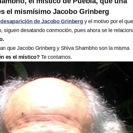
hambho, el místico de Puebla, que una
 es el mismísimo Jacobo Grinberg
a
desaparición de Jacobo Grinberg
y el motivo por el qu
, siguen desatando conmoción, pues ahora se le relacion
o.
an que Jacobo Grinberg y Shiva Shambho son la misma
n es el místico?
Te contamos.