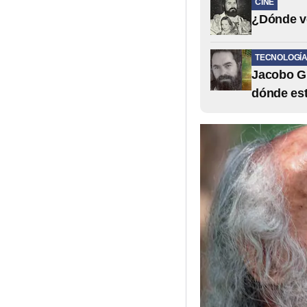
CINE
¿Dónde ve
TECNOLOGÍ
Jacobo Gri
dónde est