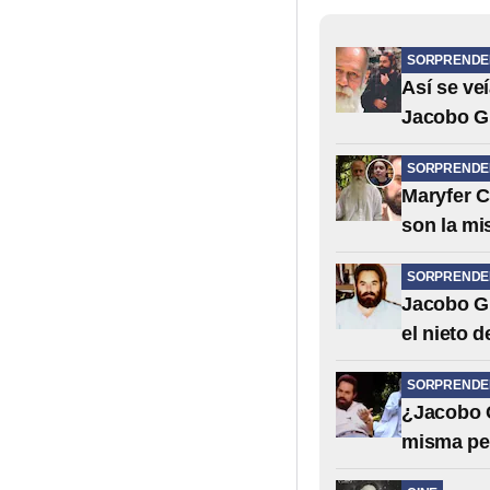
SORPRENDE
Así se ve
Jacobo G
SORPRENDE
Maryfer C
son la m
SORPRENDE
Jacobo Gr
el nieto d
SORPRENDE
¿Jacobo 
misma pe