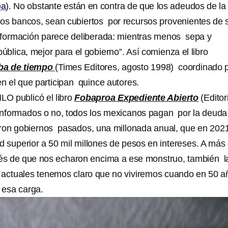
oa
). No obstante están en contra de que los adeudos de la
los bancos, sean cubiertos por recursos provenientes de 
nformación parece deliberada: mientras menos sepa y
pública, mejor para el gobierno”. Así comienza el libro
ba de tiempo
(Times Editores, agosto 1998) coordinado 
en el que participan quince autores.
LO publicó el libro
Fobaproa Expediente Abierto
(Editor
informados o no, todos los mexicanos pagan por la deuda
ron gobiernos pasados, una millonada anual, que en 202
d superior a 50 mil millones de pesos en intereses. A más
s de que nos echaron encima a ese monstruo, también l
 actuales tenemos claro que no viviremos cuando en 50 a
 esa carga.