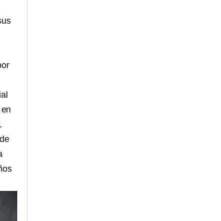
sus
por
ial
 en
1
 de
a
ños