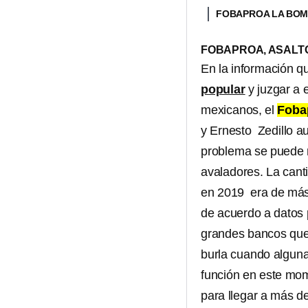
FOBAPROA LA BOM
FOBAPROA, ASALT
En la información q
popular
y juzgar a 
mexicanos, el
Foba
y Ernesto Zedillo a
problema se puede re
avaladores. La cant
en 2019 era de más 
de acuerdo a datos 
grandes bancos que
burla cuando alguna
función en este mo
para llegar a más de