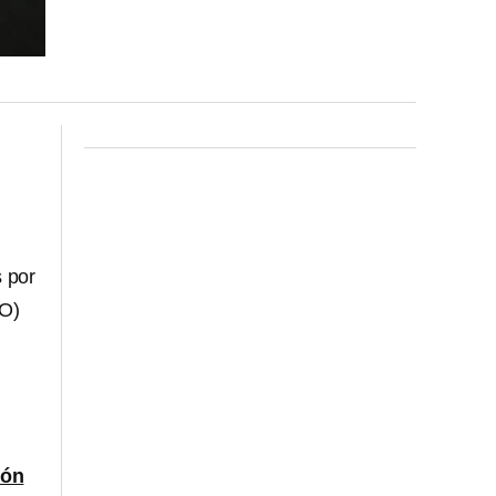
 por
LO)
u
ión