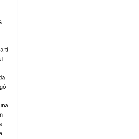
S
arti
el
da
agó
una
en
s
a