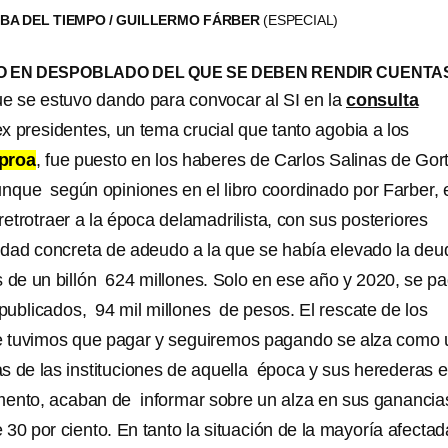
BA DEL TIEMPO / GUILLERMO FÁRBER
(ESPECIAL)
O EN DESPOBLADO DEL QUE SE DEBEN RENDIR CUENTA
ue se estuvo dando para convocar al SI en la
consulta
ex presidentes, un tema crucial que tanto agobia a los
proa
, fue puesto en los haberes de Carlos Salinas de Gort
unque según opiniones en el libro coordinado por Farber, 
trotraer a la época delamadrilista, con sus posteriores
idad concreta de adeudo a la que se había elevado la deu
de un billón 624 millones. Solo en ese año y 2020, se p
publicados, 94 mil millones de pesos. El rescate de los
 tuvimos que pagar y seguiremos pagando se alza como 
s de las instituciones de aquella época y sus herederas 
mento, acaban de informar sobre un alza en sus ganancia
 30 por ciento. En tanto la situación de la mayoría afectad