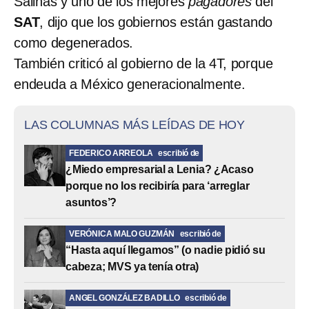
Salinas y uno de los mejores
pagadores
del
SAT
, dijo que los gobiernos están gastando
como degenerados.
También criticó al gobierno de la 4T, porque
endeuda a México generacionalmente.
LAS COLUMNAS MÁS LEÍDAS DE HOY
FEDERICO ARREOLA
escribió de
¿Miedo empresarial a Lenia? ¿Acaso
porque no los recibiría para ‘arreglar
asuntos’?
VERÓNICA MALO GUZMÁN
escribió de
“Hasta aquí llegamos” (o nadie pidió su
cabeza; MVS ya tenía otra)
ANGEL GONZÁLEZ BADILLO
escribió de