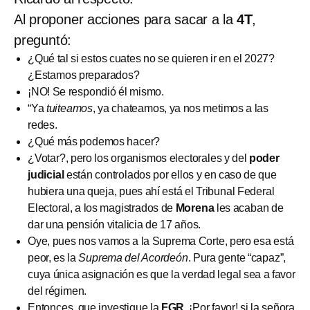
Al proponer acciones para sacar a la
4T
,
preguntó:
¿Qué tal si estos cuates no se quieren ir en el 2027?
¿Estamos preparados?
¡NO! Se respondió él mismo.
“Ya
tuiteamos
, ya chateamos, ya nos metimos a las
redes.
¿Qué más podemos hacer?
¿Votar?, pero los organismos electorales y del
poder
judicial
están controlados por ellos y en caso de que
hubiera una queja, pues ahí está el Tribunal Federal
Electoral, a los magistrados de
Morena
les acaban de
dar una pensión vitalicia de 17 años.
Oye, pues nos vamos a la Suprema Corte, pero esa está
peor, es la
Suprema del Acordeón
. Pura gente “capaz”,
cuya única asignación es que la verdad legal sea a favor
del régimen.
Entonces, que investigue la
FGR
. ¡Por favor! si la señora