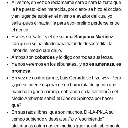
Al verme, en vez de reclamarme cara a cara la zurra que
le he puesto -bien merecida, por cierto- se hizo el occiso,
y en lugar de subir en el mismo elevador del cual yo
salía -pues él hacía fila para eso- prefirió perderse entre
el gentío.
Ese es su “valor” y el de su ama
Sanjuana Martínez
,
con quien se ha aliado para tratar de desacreditar la
labor del medio que dirijo.
Ambos son
cobardes
y lo digo con todas sus letras.
Ya nos veremos en los tribunales.. y
no es amenaza, es
promesa.
En vez de confrontarme, Luis Gerardo se hizo
wey
. Pero
¿qué se puede esperar de un burócrata de quinta que
mancha la garra naranja, cobrando en la secretaría del
Medio Ambiente sabrá el Dios de Spinoza por hacer
qué?
En sus ratos libres, que son muchos, DI-LA-PI-LA su
tiempo subiendo videos a su
Fb
y “escribiendo”
alucinadas columnas en medios que inexplicablemente