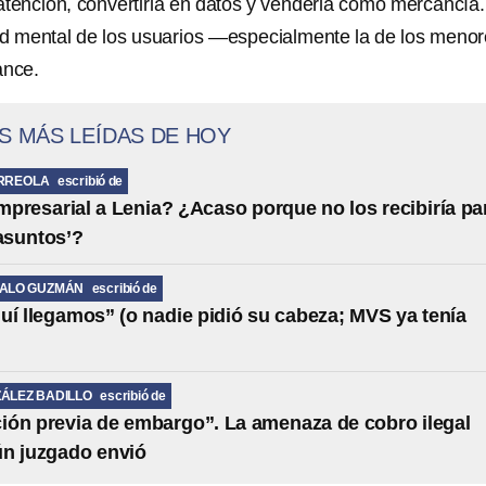
atención, convertirla en datos y venderla como mercancía
ud mental de los usuarios —especialmente la de los men
ance.
S MÁS LEÍDAS DE HOY
RREOLA
escribió de
presarial a Lenia? ¿Acaso porque no los recibiría pa
 asuntos’?
MALO GUZMÁN
escribió de
uí llegamos” (o nadie pidió su cabeza; MVS ya tenía
ÁLEZ BADILLO
escribió de
ción previa de embargo”. La amenaza de cobro ilegal
ún juzgado envió