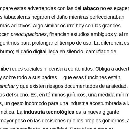
pare estas advertencias con las del
tabaco
no es exage
s tabacaleras negaron el daño mientras perfeccionaban
más adictivos. Algo similar ocurre hoy con las grandes
nocen
preocupaciones
, financian estudios ambiguos y, al 
goritmos para prolongar el tiempo de uso. La diferencia e
 humo; el daño digital llega en silencio, camuflado de
íbe redes sociales ni censura contenidos. Obliga a adverti
—y sobre todo a sus padres— que esas funciones están
anchar
y que existen riesgos documentados de ansiedad,
nos del sueño. Es, en términos jurídicos, una medida míni
os, un gesto incómodo para una industria acostumbrada a l
mética. La
industria tecnológica
es la nueva gigante
mayor peso en las decisiones que los propios gobiernos, 