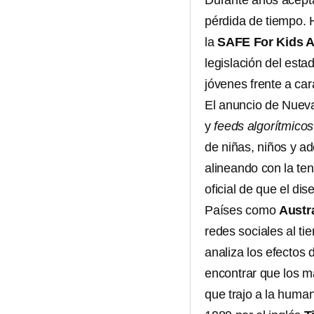
Durante años acepta
pérdida de tiempo. 
la
SAFE For Kids A
legislación del est
jóvenes frente a car
El anuncio de Nuev
y
feeds algorítmicos
de niñas, niños y a
alineando con la te
oficial de que el di
Países como
Austr
redes sociales al t
analiza los efectos 
encontrar que los 
que trajo a la huma