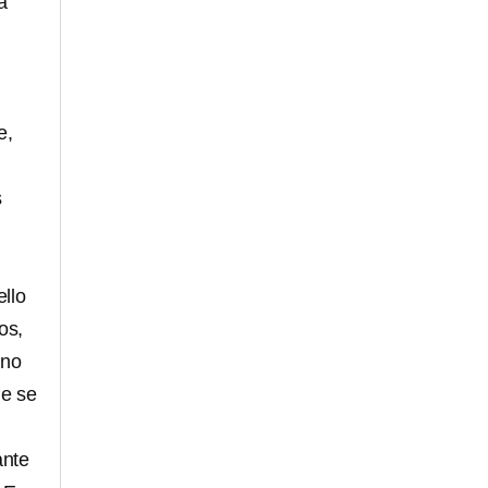
a
e,
s
llo
os,
ino
ue se
ante