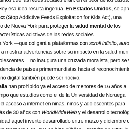
mos que las redes sociales eran, en el peor de los casos
Hoy esa idea resulta ingenua. En
Estados Unidos
, se ap
ct
(Stop Addictive Feeds Exploitation for Kids Act), una
ado de Nueva York para proteger la
salud mental
de los
acterísticas adictivas de las redes sociales.
a York —que obligará a plataformas con
scroll infinito
,
auto
a mostrar advertencias sobre su impacto en la salud men
dolescentes— no inaugura una cruzada moralista, pero se 
ndencia de países primermundistas hacia el reconocimient
seño digital también puede ser nocivo.
alia
han prohibido ya el acceso de menores de 16 años a
iempo que estudios como el de la Universidad de Noruega
del acceso a internet en niñas, niños y adolescentes para
más de 30 años con
WorldWideWeb
y el desarrollo tecnoló
nidad aquel invento desarrollado entre marzo y diciembre 