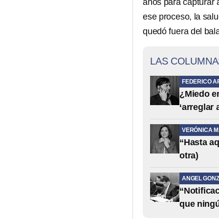
años para capturar 
ese proceso, la sal
quedó fuera del bal
LAS COLUMNA
FEDERICO A
¿Miedo em
‘arreglar
VERÓNICA 
“Hasta aq
otra)
ANGEL GONZ
“Notifica
que ning