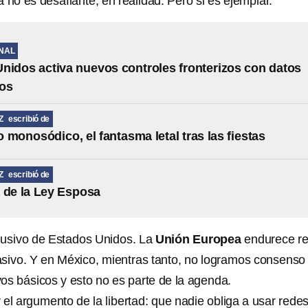
 no es desafiante, en realidad. Pero si es ejemplar.
NAL
nidos activa nuevos controles fronterizos con datos
cos
Z
escribió de
 monosódico, el fantasma letal tras las fiestas
Z
escribió de
 de la Ley Esposa
lusivo de Estados Unidos. La
Unión Europea
endurece re
sivo. Y en México, mientras tanto, no logramos consenso
os básicos y esto no es parte de la agenda.
el argumento de la libertad: que nadie obliga a usar rede