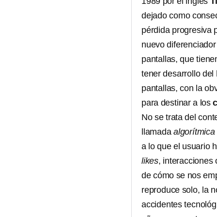
1989 por el inglés
T
dejado como consec
pérdida progresiva 
nuevo diferenciador 
pantallas, que tiene
tener desarrollo del
pantallas, con la ob
para destinar a los
No se trata del con
llamada
algorítmica
a lo que el usuario
likes
, interacciones
de cómo se nos emp
reproduce solo, la n
accidentes tecnológ