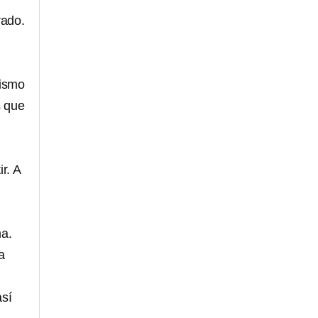
rado.
mismo
s que
r. A
ma.
a
así