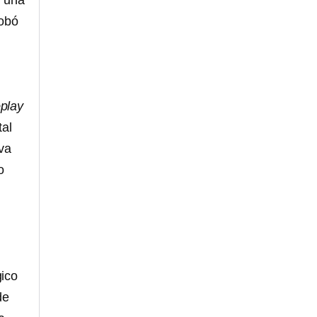
, una
robó
play
tal
va
o
gico
de