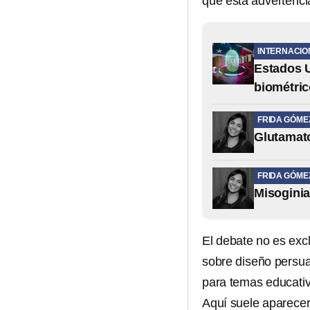
que esta advertencia
INTERNACIO
Estados U
biométri
FRIDA GÓME
Glutamato
FRIDA GÓME
Misoginia
El debate no es exc
sobre diseño persua
para temas educativ
Aquí suele aparecer 