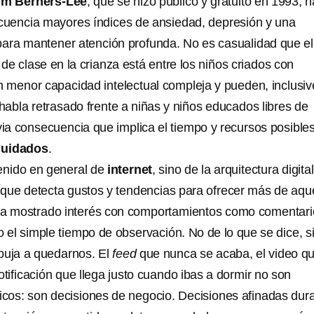
im Berners-Lee
, que se hizo público y gratuito en 1993, h
uencia mayores índices de ansiedad, depresión y una
para mantener atención profunda. No es casualidad que el
de clase en la crianza está entre los niños criados con
n menor capacidad intelectual compleja y pueden, inclusiv
 habla retrasado frente a niñas y niños educados libres de
via consecuencia que implica el tiempo y recursos posible
cuidados
.
tenido en general de
internet
, sino de la arquitectura digital
que detecta gustos y tendencias para ofrecer más de aque
 ha mostrado interés con comportamientos como comentari
 o el simple tiempo de observación. No de lo que se dice, s
uja a quedarnos. El
feed
que nunca se acaba, el video q
otificación que llega justo cuando ibas a dormir no son
icos: son decisiones de negocio. Decisiones afinadas dur