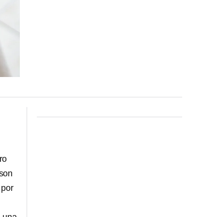
ro
 son
 por