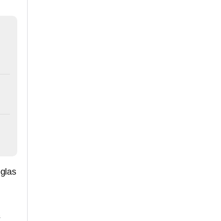
glas
s