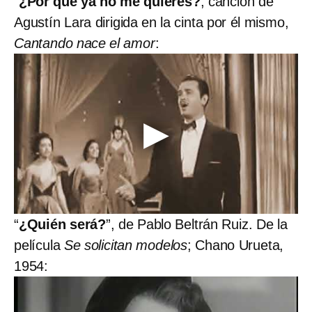
“
¿Por qué ya no me quieres?
, canción de
Agustín Lara dirigida en la cinta por él mismo,
Cantando nace el amor
:
“
¿Quién será?
”, de Pablo Beltrán Ruiz. De la
película
Se solicitan modelos
; Chano Urueta,
1954: