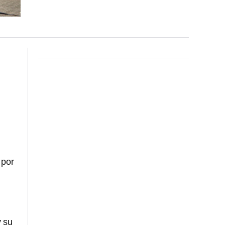
o por
y su