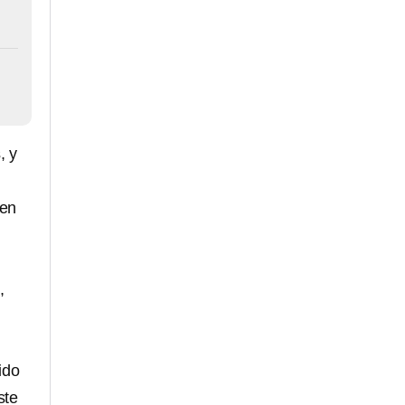
, y
 en
,
e
ido
ste