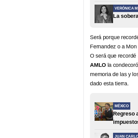
VERÓNICA 
La sobera
Será porque recordé
Fernandez o a Mon 
O será que recordé 
AMLO
la condecoró
memoria de las y los 
dado esta tierra.
MÉXICO
Regreso a
impuesto
JUAN CARL