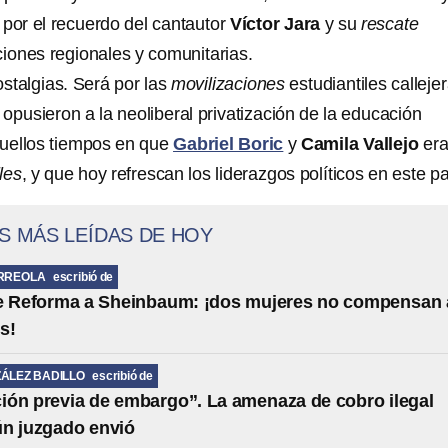
o por el recuerdo del cantautor
Víctor Jara
y su
rescate
ciones regionales y comunitarias.
stalgias. Será por las
movilizaciones
estudiantiles calleje
opusieron a la neoliberal privatización de la educación
quellos tiempos en que
Gabriel Boric
y
Camila Vallejo
er
les
, y que hoy refrescan los liderazgos políticos en este pa
S MÁS LEÍDAS DE HOY
RREOLA
escribió de
de Reforma a Sheinbaum: ¡dos mujeres no compensan 
s!
ÁLEZ BADILLO
escribió de
ción previa de embargo”. La amenaza de cobro ilegal
ún juzgado envió