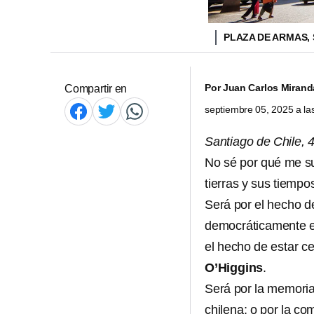
PLAZA DE ARMAS,
Por
Juan Carlos Mirand
Compartir en
septiembre 05, 2025 a l
Santiago de Chile, 
No sé por qué me s
tierras y sus tiempo
Será por el hecho d
democráticamente el
el hecho de estar c
O’Higgins
.
Será por la memori
chilena; o por la co