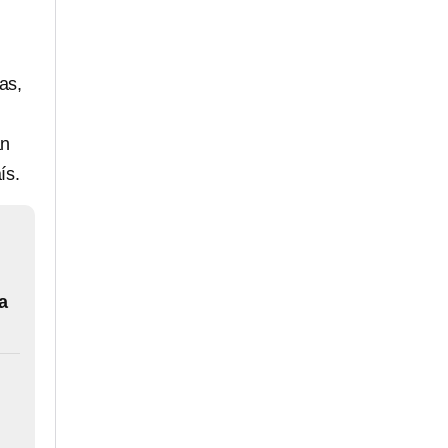
ras,
an
ís.
a