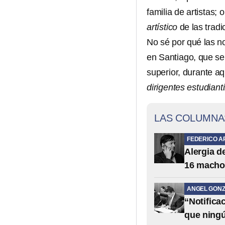
familia de artistas; 
artístico
de las tradi
No sé por qué las no
en Santiago, que se 
superior, durante a
dirigentes estudianti
LAS COLUMNA
FEDERICO A
Alergia 
16 macho
ANGEL GONZ
“Notifica
que ning