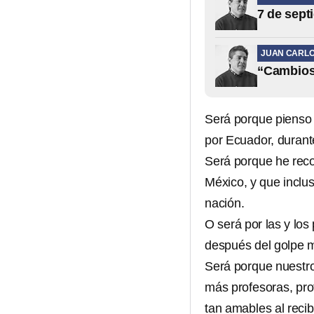
7 de sept
JUAN CARL
“Cambios”
Será porque pienso
por Ecuador, durante
Será porque he reco
México, y que inclu
nación.
O será por las y los
después del golpe m
Será porque nuestros
más profesoras, pro
tan amables al recib