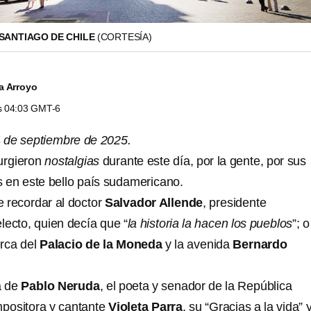
 SANTIAGO DE CHILE
(CORTESÍA)
a Arroyo
as 04:03 GMT-6
4 de septiembre de 2025.
urgieron
nostalgias
durante este día, por la gente, por sus
s en este bello país sudamericano.
e recordar al doctor
Salvador Allende
, presidente
ecto, quien decía que “
la historia la hacen los pueblos
”; 
erca del
Palacio de la Moneda
y la avenida
Bernardo
a de
Pablo Neruda
, el poeta y senador de la República
mpositora y cantante
Violeta Parra
, su “Gracias a la vida” 