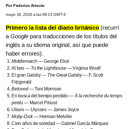
Por
Federico Arreola
mayo 16, 2026 a las 08:13 GMT-6
Primero la lista del diario británico
(recurrí
a
Google
para traducciones de los títulos del
inglés a su idioma original, así que puede
haber errores).
Middlemarch
— George Eliot
Al faro —
To the Lighthouse
— Virginia Woolf
El gran Gatsby —
The Great Gatsby
— F. Scott
Fitzgerald
Beloved
— Toni Morrison
En busca del tiempo perdido —
À la recherche du temps
perdu
— Marcel Proust
Ulises —
Ulysses
— James Joyce
Moby-Dick
— Herman Melville
Cien años de soledad — Gabriel García Márquez