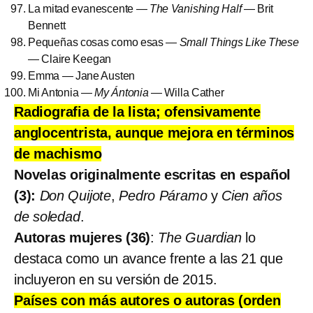
La mitad evanescente —
The Vanishing Half
— Brit
Bennett
Pequeñas cosas como esas —
Small Things Like These
— Claire Keegan
Emma — Jane Austen
Mi Antonia —
My Ántonia
— Willa Cather
Radiografia de la lista; ofensivamente
anglocentrista, aunque mejora en términos
de machismo
Novelas originalmente escritas en español
(3):
Don Quijote
,
Pedro Páramo
y
Cien años
de soledad
.
Autoras mujeres (36)
:
The Guardian
lo
destaca como un avance frente a las 21 que
incluyeron en su versión de 2015.
Países con más autores o autoras (orden