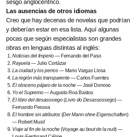
sesgo anglocéntrico.
Las ausencias de otros idiomas
Creo que hay decenas de novelas que podrían
y deberían estar en esa lista. Aquí algunas
pocas que según especialistas son grandes
obras en lenguas distintas al inglés:
Noticias del Imperio
— Fernando del Paso
Rayuela
— Julio Cortázar
La ciudad y los perros
— Mario Vargas Llosa
La región más transparente
— Carlos Fuentes
El obsceno pájaro de la noche
— José Donoso
Yo el Supremo
— Augusto Roa Bastos
El libro del desasosiego
(
Livro do Desassossego
) —
Fernando Pessoa
El hombre sin atributos
(
Der Mann ohne Eigenschaften
)
— Robert Musil
Viaje al fin de la noche
(
Voyage au bout de la nuit
) —
Louis-Ferdinand Céline