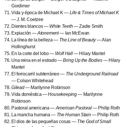
Gordimer
Vida y época de Michael K —
Life & Times of Michael K
— J. M. Coetzee
Dientes blancos —
White Teeth
— Zadie Smith
Expiación —
Atonement
— Ian McEwan
La línea de la belleza —
The Line of Beauty
— Alan
Hollinghurst
En la corte del lobo —
Wolf Hall
— Hilary Mantel
Una reina en el estrado —
Bring Up the Bodies
— Hilary
Mantel
El ferrocarril subterráneo —
The Underground Railroad
— Colson Whitehead
Gilead
— Marilynne Robinson
Vida doméstica —
Housekeeping
— Marilynne
Robinson
Pastoral americana —
American Pastoral
— Philip Roth
La mancha humana —
The Human Stain
— Philip Roth
El dios de las pequeñas cosas —
The God of Small