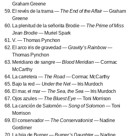
Graham Greene
El revés de la trama —
The End of the Affair
— Graham
Greene
La plenitud de la señorita Brodie —
The Prime of Miss
Jean Brodie
— Muriel Spark
V. — Thomas Pynchon
El arco iris de gravedad —
Gravity’s Rainbow
—
Thomas Pynchon
Meridiano de sangre —
Blood Meridian
— Cormac
McCarthy
La carretera —
The Road
— Cormac McCarthy
Bajo la red —
Under the Net
— Iris Murdoch
El mar, el mar —
The Sea, the Sea
— Iris Murdoch
Ojos azules —
The Bluest Eye
— Toni Morrison
La canción de Salomón —
Song of Solomon
— Toni
Morrison
El conservador —
The Conservationist
— Nadine
Gordimer
La hija de Burger —
Burger’s Daughter
— Nadine