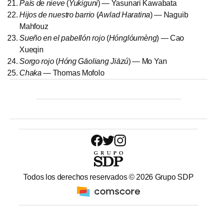
País de nieve
(
Yukiguni
) — Yasunari Kawabata
Hijos de nuestro barrio
(
Awlad Haratina
) — Naguib
Mahfouz
Sueño en el pabellón rojo
(
Hónglóumèng
) — Cao
Xueqin
Sorgo rojo
(
Hóng Gāoliang Jiāzú
) — Mo Yan
Chaka
— Thomas Mofolo
Todos los derechos reservados ©
2026
Grupo SDP