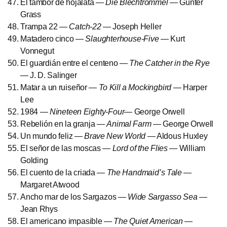
El tambor de hojalata —
Die Blechtrommel
— Günter
Grass
Trampa 22 —
Catch-22
— Joseph Heller
Matadero cinco —
Slaughterhouse-Five
— Kurt
Vonnegut
El guardián entre el centeno —
The Catcher in the Rye
— J. D. Salinger
Matar a un ruiseñor —
To Kill a Mockingbird
— Harper
Lee
1984 —
Nineteen Eighty-Four
— George Orwell
Rebelión en la granja —
Animal Farm
— George Orwell
Un mundo feliz —
Brave New World
— Aldous Huxley
El señor de las moscas —
Lord of the Flies
— William
Golding
El cuento de la criada —
The Handmaid’s Tale
—
Margaret Atwood
Ancho mar de los Sargazos —
Wide Sargasso Sea
—
Jean Rhys
El americano impasible —
The Quiet American
—