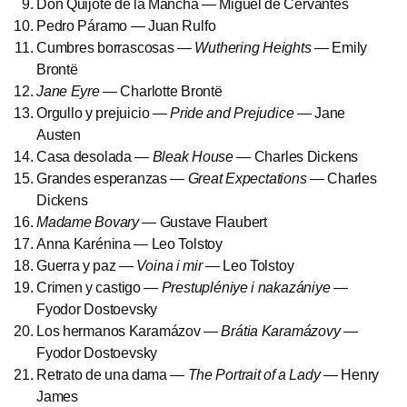
Don Quijote de la Mancha — Miguel de Cervantes
Pedro Páramo — Juan Rulfo
Cumbres borrascosas —
Wuthering Heights
— Emily
Brontë
Jane Eyre
— Charlotte Brontë
Orgullo y prejuicio —
Pride and Prejudice
— Jane
Austen
Casa desolada —
Bleak House
— Charles Dickens
Grandes esperanzas —
Great Expectations
— Charles
Dickens
Madame Bovary
— Gustave Flaubert
Anna Karénina — Leo Tolstoy
Guerra y paz —
Voina i mir
— Leo Tolstoy
Crimen y castigo —
Prestupléniye i nakazániye
—
Fyodor Dostoevsky
Los hermanos Karamázov —
Brátia Karamázovy
—
Fyodor Dostoevsky
Retrato de una dama —
The Portrait of a Lady
— Henry
James