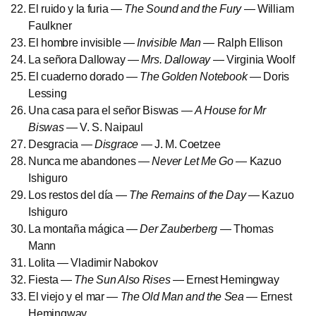
El ruido y la furia —
The Sound and the Fury
— William
Faulkner
El hombre invisible —
Invisible Man
— Ralph Ellison
La señora Dalloway —
Mrs. Dalloway
— Virginia Woolf
El cuaderno dorado —
The Golden Notebook
— Doris
Lessing
Una casa para el señor Biswas —
A House for Mr
Biswas
— V. S. Naipaul
Desgracia —
Disgrace
— J. M. Coetzee
Nunca me abandones —
Never Let Me Go
— Kazuo
Ishiguro
Los restos del día —
The Remains of the Day
— Kazuo
Ishiguro
La montaña mágica —
Der Zauberberg
— Thomas
Mann
Lolita — Vladimir Nabokov
Fiesta —
The Sun Also Rises
— Ernest Hemingway
El viejo y el mar —
The Old Man and the Sea
— Ernest
Hemingway