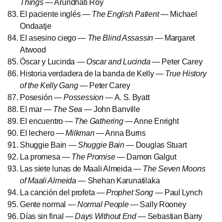
Things
— Arundhati Roy
El paciente inglés —
The English Patient
— Michael
Ondaatje
El asesino ciego —
The Blind Assassin
— Margaret
Atwood
Óscar y Lucinda —
Oscar and Lucinda
— Peter Carey
Historia verdadera de la banda de Kelly —
True History
of the Kelly Gang
— Peter Carey
Posesión —
Possession
— A. S. Byatt
El mar —
The Sea
— John Banville
El encuentro —
The Gathering
— Anne Enright
El lechero —
Milkman
— Anna Burns
Shuggie Bain —
Shuggie Bain
— Douglas Stuart
La promesa —
The Promise
— Damon Galgut
Las siete lunas de Maali Almeida —
The Seven Moons
of Maali Almeida
— Shehan Karunatilaka
La canción del profeta —
Prophet Song
— Paul Lynch
Gente normal —
Normal People
— Sally Rooney
Días sin final —
Days Without End
— Sebastian Barry