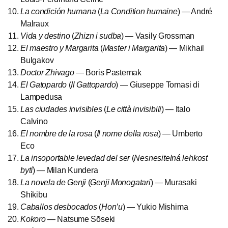
La condición humana
(
La Condition humaine
) — André
Malraux
Vida y destino
(
Zhizn i sudba
) — Vasily Grossman
El maestro y Margarita
(
Master i Margarita
) — Mikhail
Bulgakov
Doctor Zhivago
— Boris Pasternak
El Gatopardo
(
Il Gattopardo
) — Giuseppe Tomasi di
Lampedusa
Las ciudades invisibles
(
Le città invisibili
) — Italo
Calvino
El nombre de la rosa
(
Il nome della rosa
) — Umberto
Eco
La insoportable levedad del ser
(
Nesnesitelná lehkost
bytí
) — Milan Kundera
La novela de Genji
(
Genji Monogatari
) — Murasaki
Shikibu
Caballos desbocados
(
Hon’u
) — Yukio Mishima
Kokoro
— Natsume Sōseki