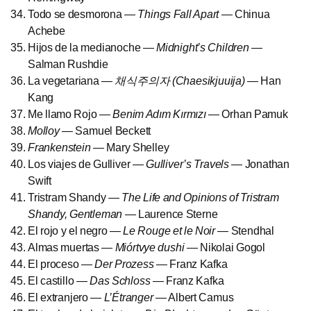
Todo se desmorona —
Things Fall Apart
— Chinua
Achebe
Hijos de la medianoche —
Midnight’s Children
—
Salman Rushdie
La vegetariana —
채식주의자 (Chaesikjuuija)
— Han
Kang
Me llamo Rojo —
Benim Adım Kırmızı
— Orhan Pamuk
Molloy
— Samuel Beckett
Frankenstein
— Mary Shelley
Los viajes de Gulliver —
Gulliver’s Travels
— Jonathan
Swift
Tristram Shandy —
The Life and Opinions of Tristram
Shandy, Gentleman
— Laurence Sterne
El rojo y el negro —
Le Rouge et le Noir
— Stendhal
Almas muertas —
Miórtvye dushi
— Nikolai Gogol
El proceso —
Der Prozess
— Franz Kafka
El castillo —
Das Schloss
— Franz Kafka
El extranjero —
L’Étranger
— Albert Camus