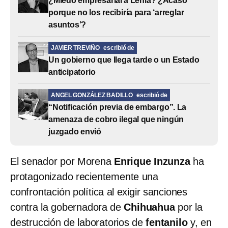
¿Miedo empresarial a Lenia? ¿Acaso
porque no los recibiría para ‘arreglar
asuntos’?
JAVIER TREVIÑO
escribió de
Un gobierno que llega tarde o un Estado
anticipatorio
ANGEL GONZÁLEZ BADILLO
escribió de
“Notificación previa de embargo”. La
amenaza de cobro ilegal que ningún
juzgado envió
El senador por Morena
Enrique Inzunza
ha
protagonizado recientemente una
confrontación política al exigir sanciones
contra la gobernadora de
Chihuahua
por la
destrucción de laboratorios de
fentanilo
y, en