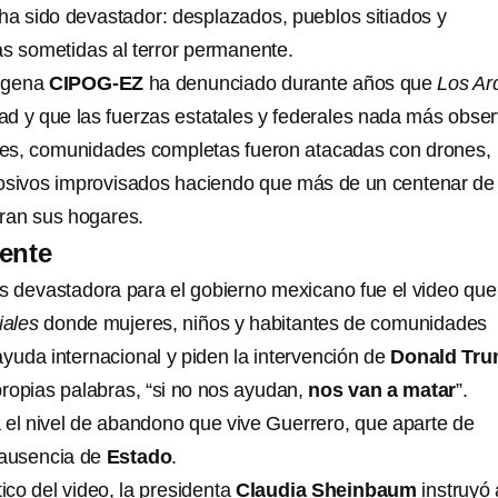
ha sido devastador: desplazados, pueblos sitiados y
s sometidas al terror permanente.
dígena
CIPOG-EZ
ha denunciado durante años que
Los Ard
d y que las fuerzas estatales y federales nada más obse
es, comunidades completas fueron atacadas con drones,
losivos improvisados haciendo que más de un centenar de
an sus hogares.
ente
 devastadora para el gobierno mexicano fue el video que
iales
donde mujeres, niños y habitantes de comunidades
ayuda internacional y piden la intervención de
Donald Tr
ropias palabras, “si no nos ayudan,
nos van a
matar
”.
 el nivel de abandono que vive Guerrero, que aparte de
 ausencia de
Estado
.
tico del video, la presidenta
Claudia Sheinbaum
instruyó 