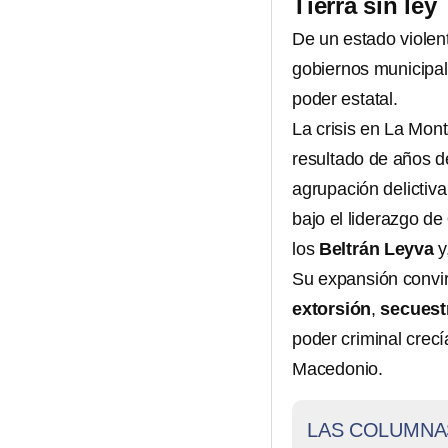
Tierra sin ley
De un estado viole
gobiernos municipale
poder estatal.
La crisis en La Mon
resultado de años d
agrupación delictiv
bajo el liderazgo de
los
Beltrán Leyva
y
Su expansión convir
extorsión
,
secuest
poder criminal crecí
Macedonio.
LAS COLUMNA