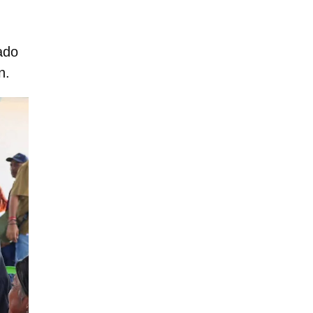
ado
n.