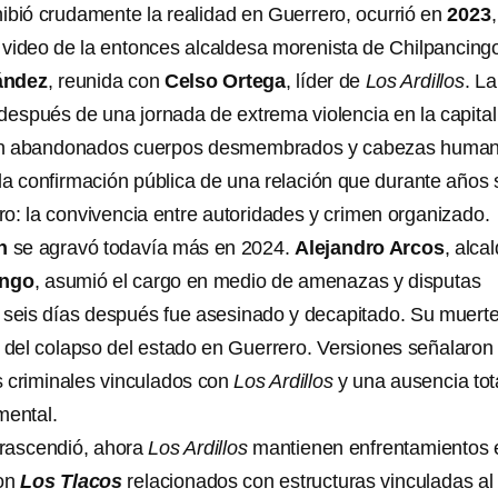
ibió crudamente la realidad en Guerrero, ocurrió en
2023
,
video de la entonces alcaldesa morenista de Chilpancing
ández
, reunida con
Celso Ortega
, líder de
Los Ardillos
. La
después de una jornada de extrema violencia en la capital
on abandonados cuerpos desmembrados y cabezas human
la confirmación pública de una relación que durante años 
o: la convivencia entre autoridades y crimen organizado.
ón
se agravó todavía más en 2024.
Alejandro Arcos
, alca
ingo
, asumió el cargo en medio de amenazas y disputas
as seis días después fue asesinado y decapitado. Su muert
o del colapso del estado en Guerrero. Versiones señalaron
 criminales vinculados con
Los Ardillos
y una ausencia tot
mental.
 trascendió, ahora
Los Ardillos
mantienen enfrentamientos 
con
Los Tlacos
relacionados con estructuras vinculadas al