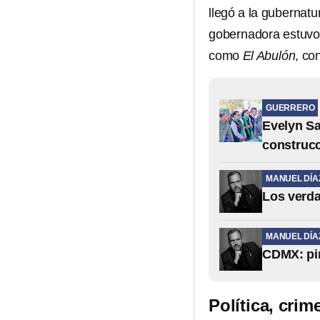
llegó a la gubernat
gobernadora estuvo 
como
El Abulón
, co
GUERRERO
Evelyn Sa
construcc
MANUEL DÍA
Los verda
MANUEL DÍA
CDMX: pin
Política, crim