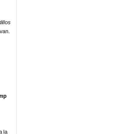
illos
rvan.
ump
a la