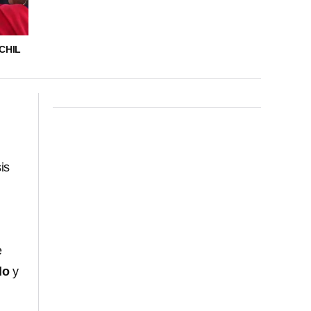
CHIL
sis
e
do
y