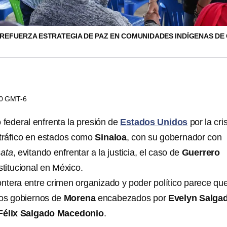
REFUERZA ESTRATEGIA DE PAZ EN COMUNIDADES INDÍGENAS DE 
00 GMT-6
 federal enfrenta la presión de
Estados Unidos
por la cri
otráfico en estados como
Sinaloa
, con su gobernador con
mata
, evitando enfrentar a la justicia, el caso de
Guerrero
stitucional en México.
ontera entre crimen organizado y poder político parece qu
 los gobiernos de
Morena
encabezados por
Evelyn Salga
Félix Salgado Macedonio
.