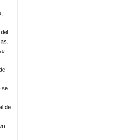
o,
 del
as.
se
lde
e se
al de
en