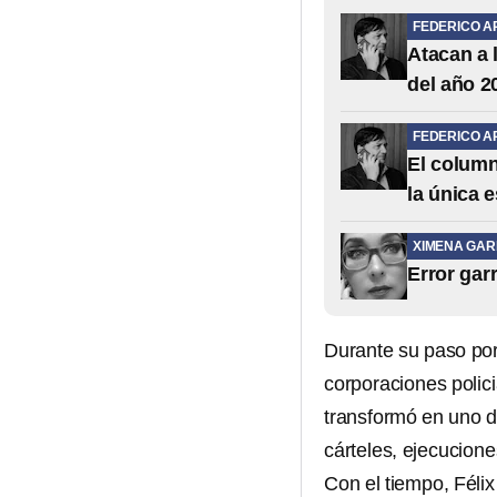
FEDERICO A
Atacan a 
del año 2
FEDERICO A
El column
la única 
XIMENA GAR
Error gar
Durante su paso por 
corporaciones polic
transformó en uno d
cárteles, ejecuciones
Con el tiempo, Félix