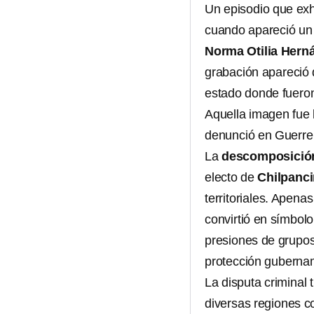
Un episodio que exh
cuando apareció un 
Norma Otilia Hern
grabación apareció 
estado donde fuer
Aquella imagen fue 
denunció en Guerrer
La
descomposici
electo de
Chilpanc
territoriales. Apen
convirtió en símbol
presiones de grupos
protección guberna
La disputa criminal
diversas regiones 