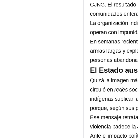
CJNG. El resultado 
comunidades entera
La organización in
operan con impunida
En semanas recient
armas largas y exp
personas abandonar
El Estado aus
Quizá la imagen más
circuló en
redes soc
indígenas suplican 
porque, según sus p
Ese mensaje retrata
violencia padece la
Ante el impacto polí