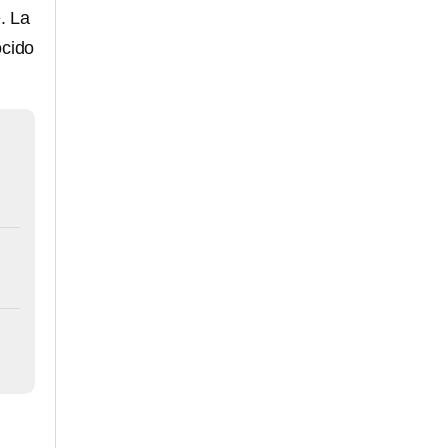
. La
ocido