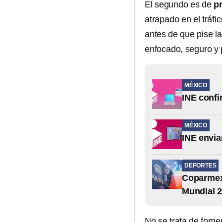
El segundo es de
p
atrapado en el tráfi
antes de que pise la
enfocado, seguro y
MÉXICO
INE confi
MÉXICO
INE envia
DEPORTES
Coparmex
Mundial 
No se trata de fomen