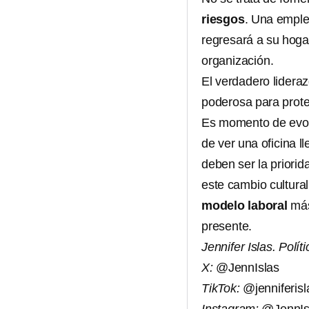
riesgos
. Una empl
regresará a su hoga
organización.
El verdadero lidera
poderosa para prote
Es momento de evoluc
de ver una oficina l
deben ser la priorid
este cambio cultural
modelo laboral
más
presente.
Jennifer Islas. Polít
X:
@JennIslas
TikTok:
@jenniferisl