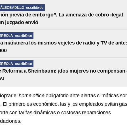
ÁLEZ BADILLO
escribió de
ción previa de embargo”. La amenaza de cobro ilegal
ún juzgado envió
RREOLA
escribió de
la mañanera los mismos vejetes de radio y TV de ante
000
RREOLA
escribió de
de Reforma a Sheinbaum: ¡dos mujeres no compensan 
s!
doptar el
home office
obligatorio ante alertas climáticas so
s. El primero es económico, las y los empleados evitan ga
orte con tarifas dinámicas o costosas reparaciones
ndaciones.