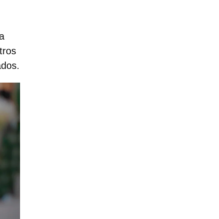
va
tros
ados.