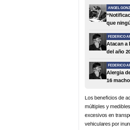
ANGEL GONZ
“Notifica
que ning
FEDERICO A
Atacan a 
del año 2
FEDERICO A
Alergia 
16 macho
Los beneficios de a
múltiples y medible
excesivos en transp
vehiculares por inu