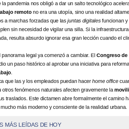
de la pandemia nos obligó a dar un salto tecnológico aceler
rabajo remoto
no era una utopía, sino una realidad altam
os a marchas forzadas que las
juntas digitales
funcionan y
len sin necesidad de vigilar una silla. Si la infraestructura
da, resulta absurdo ignorar esa gran lección cuando el cl
l panorama legal ya comenzó a cambiar. El
Congreso de 
dio un paso histórico al aprobar una iniciativa para reforma
abajo
.
ca que las y los empleados puedan hacer
home office
cua
u otros fenómenos naturales afecten gravemente la
movil
us traslados. Este dictamen abre formalmente el camino h
 mucho más moderno y consciente de la realidad urbana.
S MÁS LEÍDAS DE HOY