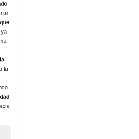
ado
ente
 que
 ya
ima
la
r la
ndo
idad
acia