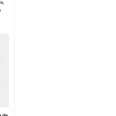
da,
a
n de