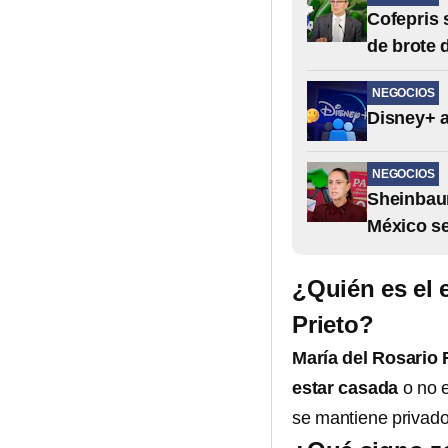
Cofepris 
de brote 
NEGOCIOS
Disney+ a
NEGOCIOS
Sheinbaum
México se
¿Quién es el 
Prieto?
María del Rosario 
estar casada
o no e
se mantiene privado