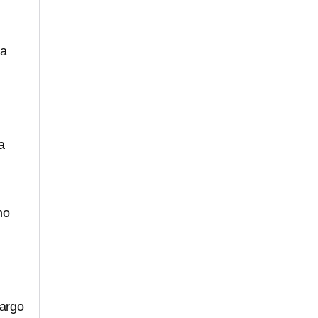
ha
a
no
argo