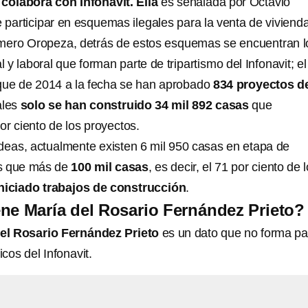
 colabora con Infonavit. Ella
es señalada por Octavio
articipar en esquemas ilegales para la venta de vivienda
ero Oropeza, detrás de estos esquemas se encuentran l
 y laboral que forman parte de tripartismo del Infonavit; el
 que de 2014 a la fecha se han aprobado
834 proyectos d
ales
solo se han construido 34 mil 892 casas
que
or ciento de los proyectos.
ideas, actualmente existen 6 mil 950 casas en etapa de
as que más de
100 mil casas
, es decir, el 71 por ciento de 
niciado trabajos de construcción
.
ne María del Rosario Fernández Prieto?
el Rosario Fernández Prieto
es un dato que no forma pa
icos del Infonavit.