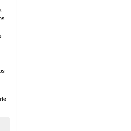
.
os
e
los
rte