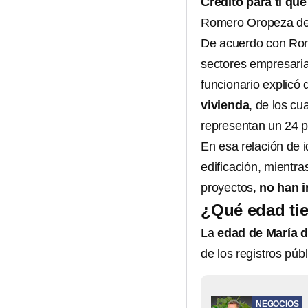
Crédito para ti que
Romero Oropeza de p
De acuerdo con Rom
sectores empresarial
funcionario explicó
vivienda
, de los cu
representan un 24 p
En esa relación de 
edificación, mientr
proyectos,
no han i
¿Qué edad tie
La
edad de María d
de los registros públ
NEGOCIOS