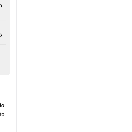
n
s
do
to