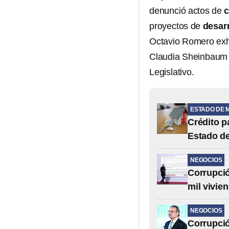
denunció actos de
c
proyectos de
desarr
Octavio Romero exhi
Claudia Sheinbaum
Legislativo.
ESTADO DE 
Crédito pa
Estado d
NEGOCIOS
Corrupció
mil vivie
NEGOCIOS
Corrupció