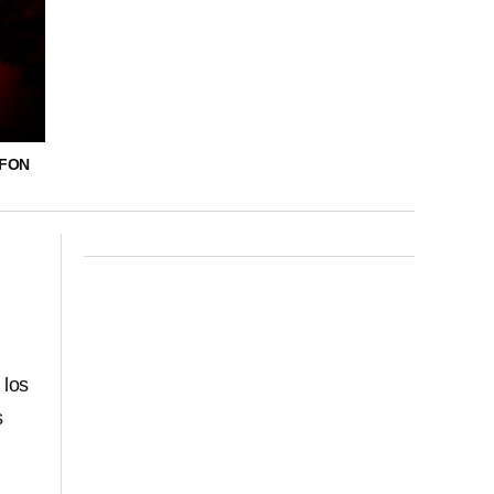
NFON
 los
s