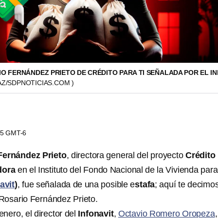
O FERNÁNDEZ PRIETO DE CRÉDITO PARA TI SEÑALADA POR EL I
AZ/SDPNOTICIAS.COM )
:35 GMT-6
Fernández Prieto
, directora general del proyecto
Crédito
adora
en el Instituto del Fondo Nacional de la Vivienda para
avit
)
, fue señalada de una posible e
stafa
; aquí te decimo
Rosario Fernández Prieto.
nero, el director del
Infonavit
,
Octavio Romero Oropeza
,