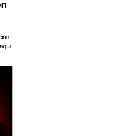
on
ción
 aquí