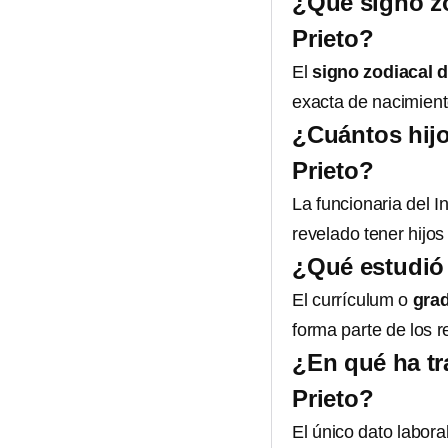
¿Qué signo zo
Prieto?
El
signo zodiacal 
exacta de nacimient
¿Cuántos hijo
Prieto?
La funcionaria del I
revelado tener hijos
¿Qué estudió 
El currículum o
grad
forma parte de los r
¿En qué ha tr
Prieto?
El único dato labora