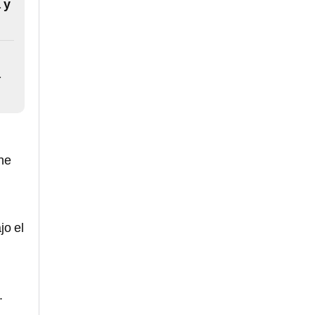
 y
a
ene
jo el
.