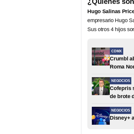
¿Quiénes son 
Hugo Salinas Pric
empresario Hugo Sa
Sus otros 4 hijos so
CDMX
Crumbl ab
Roma Nor
NEGOCIOS
Cofepris 
de brote 
NEGOCIOS
Disney+ a