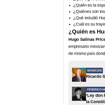
¿Quién es la esp
¿Quiénes son los
¿Qué estudió Hug
¿Cuál es su traye
¿Quién es Hu
Hugo Salinas Pric
empresario mexicano
de mismo país dond
NEGOCIOS
Ricardo S
FEDERICO A
‘Ley don 
la Consti