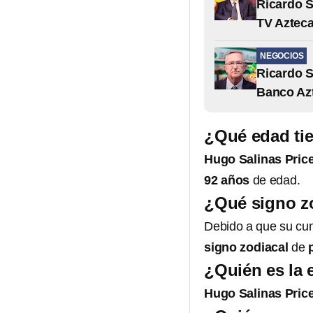
Ricardo S
TV Azteca
NEGOCIOS
Ricardo S
Banco Azt
¿Qué edad tie
Hugo Salinas Pric
92 años
de edad.
¿Qué signo zo
Debido a que su cu
signo zodiacal
de
¿Quién es la 
Hugo Salinas Pric