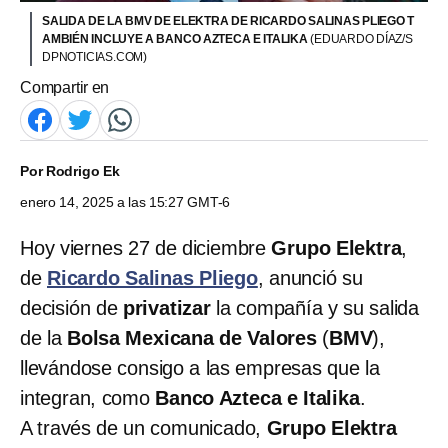
SALIDA DE LA BMV DE ELEKTRA DE RICARDO SALINAS PLIEGO T
AMBIÉN INCLUYE A BANCO AZTECA E ITALIKA
(EDUARDO DÍAZ/S
DPNOTICIAS.COM)
Compartir en
Por
Rodrigo Ek
enero 14, 2025 a las 15:27 GMT-6
Hoy viernes 27 de diciembre
Grupo Elektra
,
de
Ricardo Salinas Pliego
,
anunció su
decisión de
privatizar
la compañía y su salida
de la
Bolsa Mexicana de Valores
(
BMV
),
llevándose consigo a
las empresas que la
integran, como
Banco Azteca e Italika
.
A través de un comunicado,
Grupo Elektra