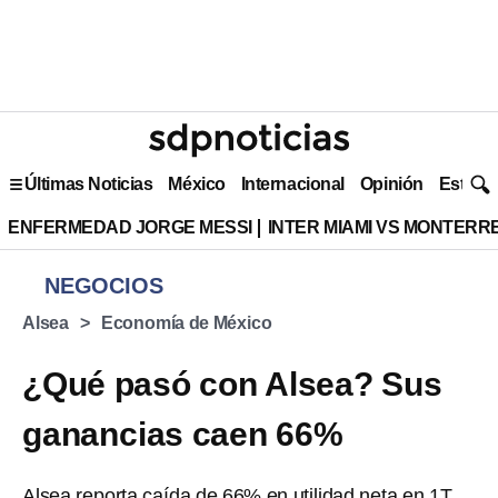
Últimas Noticias
México
Internacional
Opinión
Estilo 
ENFERMEDAD JORGE MESSI
INTER MIAMI VS MONTERR
NEGOCIOS
Alsea
Economía de México
¿Qué pasó con Alsea? Sus
ganancias caen 66%
Alsea reporta caída de 66% en utilidad neta en 1T