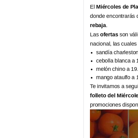
El
Miércoles de Pl
donde encontrarás d
rebaja
.
Las
ofertas
son
vál
nacional, las cuales
sandía charleston
cebolla blanca a 
melón chino a 19.
mango ataulfo a 1
Te invitamos a segui
folleto del Miérco
promociones dispon