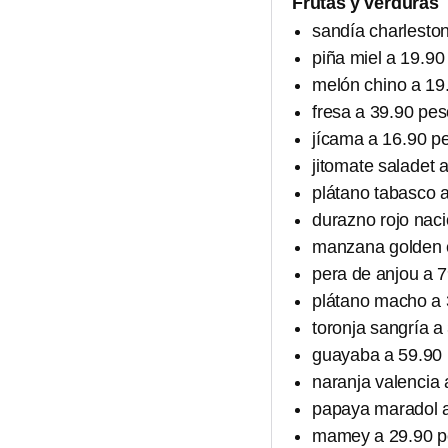
Frutas y verduras
sandía charleston
piña miel a 19.90 
melón chino a 19.
fresa a 39.90 pes
jícama a 16.90 pe
jitomate saladet a
plátano tabasco a
durazno rojo naci
manzana golden e
pera de anjou a 7
plátano macho a 3
toronja sangría a 
guayaba a 59.90 p
naranja valencia 
papaya maradol a
mamey a 29.90 pe