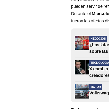
pueden servir de ref
Durante el
Miércole
fueron las ofertas d
NEGOCIOS
¿Las lata
sobre las
TECNOLOGÍ
X cambia 
creadore
MOTOR
Volkswage