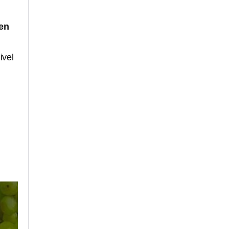
en
ivel