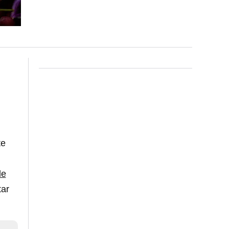
te
de
tar