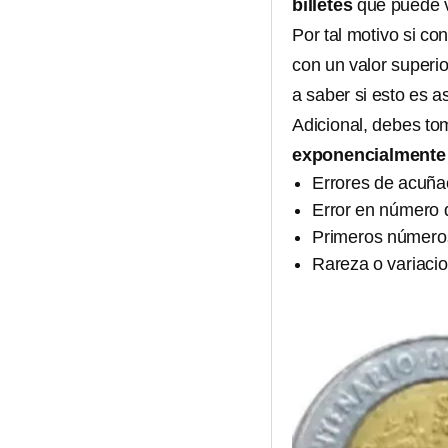
billetes
que puede va
Por tal motivo si c
con un valor superi
a saber si esto es as
Adicional, debes to
exponencialmente 
Errores de acuña
Error en número 
Primeros números
Rareza o variaci