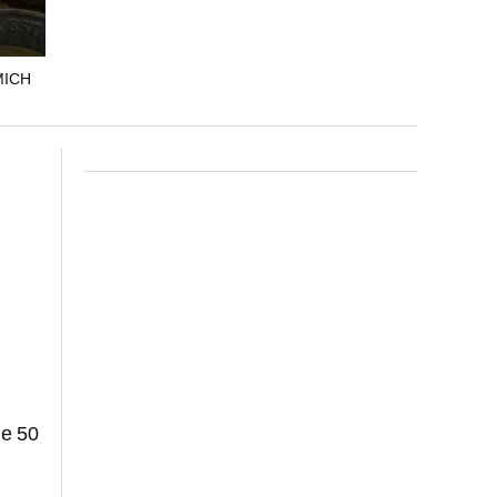
MICH
de 50