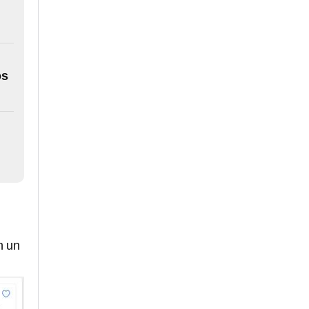
os
n un