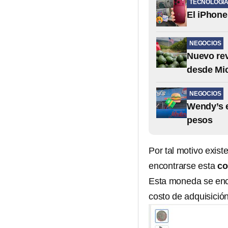
TECNOLOGÍ
El iPhone
NEGOCIOS
Nuevo rev
desde Mi
NEGOCIOS
Wendy’s e
pesos
Por tal motivo exis
encontrarse esta
co
Esta moneda se encu
costo de adquisició