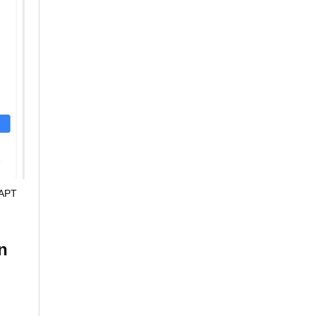
APT
n