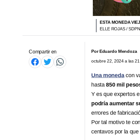
ESTA MONEDA VIEJ
ELLE ROJAS / SDP
Por
Eduardo Mendoza
Compartir en
octubre 22, 2024 a las 2
Una moneda
con v
hasta
850 mil peso
Y es que expertos 
podría aumentar su
errores de fabricac
Por tal motivo te c
centavos por la que 