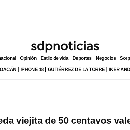
nacional
Opinión
Estilo de vida
Deportes
Negocios
Sorp
HOACÁN
IPHONE 18
GUTIÉRREZ DE LA TORRE
IKER AN
da viejita de 50 centavos val