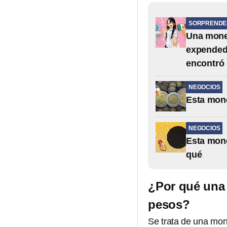
SORPRENDE
Una mone
expendedo
encontró
NEGOCIOS
Esta mone
NEGOCIOS
Esta mone
qué
¿Por qué una 
pesos?
Se trata de una mo