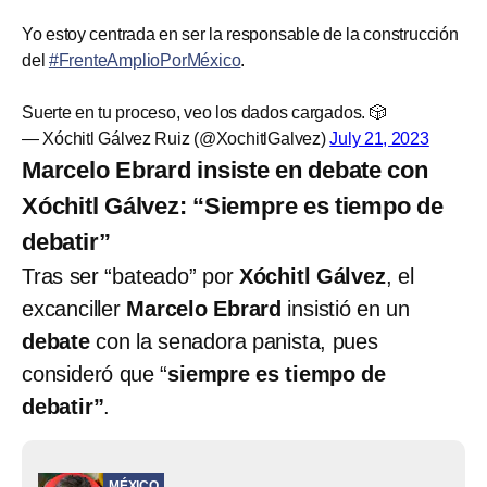
Yo estoy centrada en ser la responsable de la construcción
del
#FrenteAmplioPorMéxico
.
Suerte en tu proceso, veo los dados cargados. 🎲
— Xóchitl Gálvez Ruiz (@XochitlGalvez)
July 21, 2023
Marcelo Ebrard insiste en debate con
Xóchitl Gálvez: “Siempre es tiempo de
debatir”
Tras ser “bateado” por
Xóchitl Gálvez
, el
excanciller
Marcelo Ebrard
insistió en un
debate
con la senadora panista, pues
consideró que “
siempre es tiempo de
debatir”
.
MÉXICO