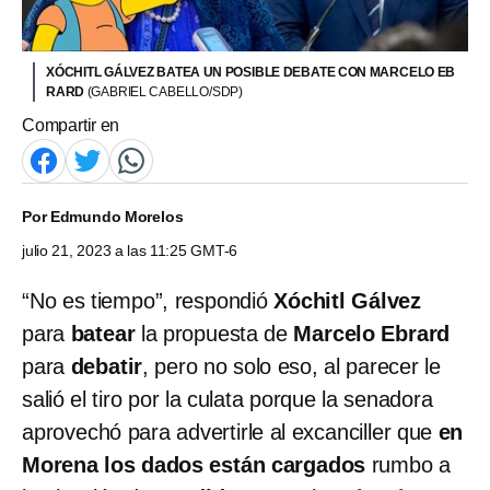
XÓCHITL GÁLVEZ BATEA UN POSIBLE DEBATE CON MARCELO EB
RARD
(GABRIEL CABELLO/SDP)
Compartir en
Por
Edmundo Morelos
julio 21, 2023 a las 11:25 GMT-6
“No es tiempo”, respondió
Xóchitl Gálvez
para
batear
la propuesta de
Marcelo Ebrard
para
debatir
, pero no solo eso, al parecer le
salió el tiro por la culata porque la senadora
aprovechó para advertirle al excanciller que
en
Morena los dados están cargados
rumbo a