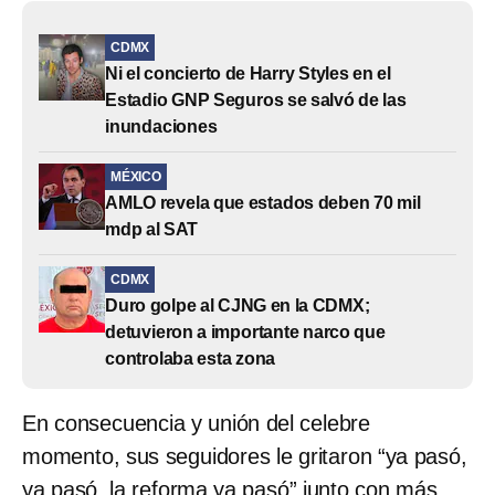
CDMX
Ni el concierto de Harry Styles en el
Estadio GNP Seguros se salvó de las
inundaciones
MÉXICO
AMLO revela que estados deben 70 mil
mdp al SAT
CDMX
Duro golpe al CJNG en la CDMX;
detuvieron a importante narco que
controlaba esta zona
En consecuencia y unión del celebre
momento, sus seguidores le gritaron “ya pasó,
ya pasó, la reforma ya pasó” junto con más