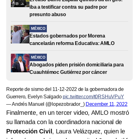
iba a testificar contra su padre por
presunto abuso
MÉXICO
Estados gobernados por Morena
cancelarán reforma Educativa: AMLO
MÉXICO
Abogados piden prisión domiciliaria para
Cuauhtémoc Gutiérrez por cáncer
Reporte de sismo del 11-12-2022 de la gobernadora de
Guerrero, Evelyn Salgado
pic.twitter.com/t0RSHuVPuY
— Andrés Manuel (@lopezobrador_)
December 11, 2022
Finalmente, en un tercer video, AMLO mostró
su llamada con la coordinadora nacional de
Protección Civil
, Laura Velázquez, quien le