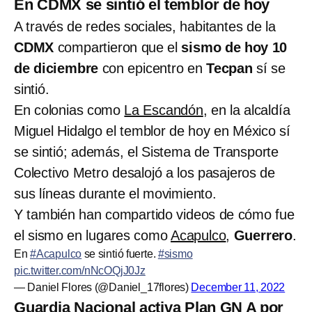
En CDMX se sintió el temblor de hoy
A través de redes sociales, habitantes de la
CDMX
compartieron que el
sismo de hoy 10
de diciembre
con epicentro en
Tecpan
sí se
sintió.
En colonias como
La Escandón
, en la alcaldía
Miguel Hidalgo el temblor de hoy en México sí
se sintió; además, el Sistema de Transporte
Colectivo Metro desalojó a los pasajeros de
sus líneas durante el movimiento.
Y también han compartido videos de cómo fue
el sismo en lugares como
Acapulco
,
Guerrero
.
En
#Acapulco
se sintió fuerte.
#sismo
pic.twitter.com/nNcOQjJ0Jz
— Daniel Flores (@Daniel_17flores)
December 11, 2022
Guardia Nacional activa Plan GN A por