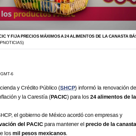
IC Y FIJA PRECIOS MÁXIMOS A 24 ALIMENTOS DE LA CANASTA BÁ
PNOTICIAS)
59 GMT-6
cienda y Crédito Público (
SHCP
) informó la renovación de
flación y la Carestía (
PACIC
) para los
24 alimentos de la
SHCP, el gobierno de México acordó con empresas y
vación del PACIC
para mantener el
precio de la canast
e los
mil pesos mexicanos
.