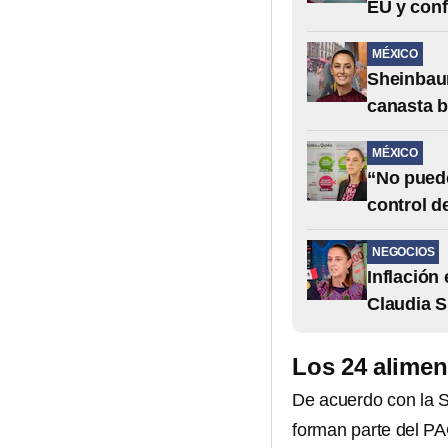
EU y conf
MÉXICO
Sheinbaum
canasta b
MÉXICO
“No puede
control d
NEGOCIOS
Inflación
Claudia 
Los 24 alimen
De acuerdo con la S
forman parte del P