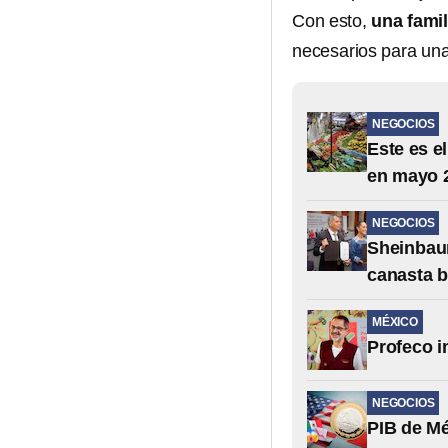
Con esto,
una fami
necesarios para una
NEGOCIOS
Este es e
en mayo 
NEGOCIOS
Sheinbau
canasta b
MÉXICO
Profeco 
NEGOCIOS
PIB de Mé