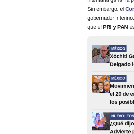
intentaría ganar la 
Sin embargo, el
Con
gobernador interino
que el
PRI y PAN
e
MÉXICO
Xóchitl G
Delgado l
MÉXICO
Movimient
el 20 de 
los posib
NUEVO LEÓ
¿Qué dijo
Advierte 