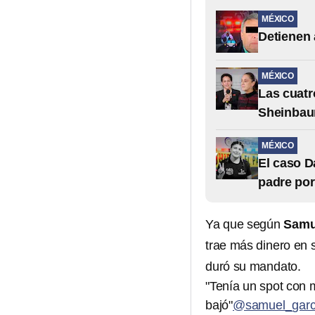
MÉXICO
Detienen 
MÉXICO
Las cuatr
Sheinbaum
MÉXICO
El caso D
padre po
Ya que según
Samue
trae más dinero en 
duró su mandato.
"Tenía un spot con
bajó"
@samuel_garc