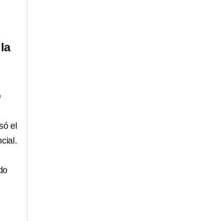
la
e
só el
cial.
do