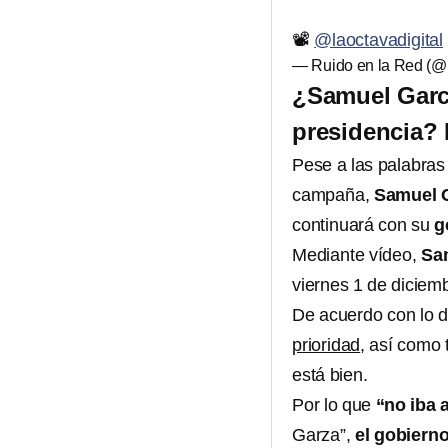
📽️
@laoctavadigital
— Ruido en la Red 
¿Samuel Garcí
presidencia? 
Pese a las palabras 
campaña,
Samuel 
continuará con su
g
Mediante vídeo,
Sa
viernes 1 de diciem
De acuerdo con lo 
prioridad
, así como 
está bien.
Por lo que
“no iba 
Garza”,
el gobiern