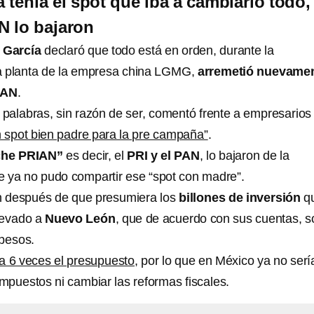
 tenía el spot que iba a cambiarlo todo,
N lo bajaron
 García
declaró que todo está en orden, durante la
a planta de la empresa china LGMG,
arremetió nuevame
PAN
.
palabras, sin razón de ser, comentó frente a empresarios
n spot bien padre para la pre campaña”
.
che PRIAN”
es decir, el
PRI y el PAN
, lo bajaron de la
ue ya no pudo compartir ese “spot con madre”.
ón después de que presumiera los
billones de inversión
q
levado a
Nuevo León
, que de acuerdo con sus cuentas, s
 pesos.
a 6 veces el presupuesto
, por lo que en México ya no serí
impuestos ni cambiar las reformas fiscales.