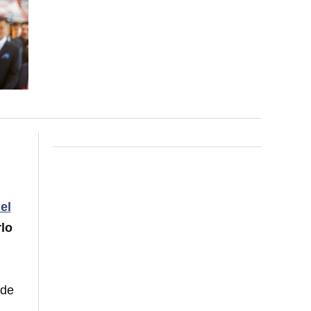
el
rlo
nde