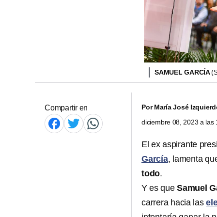
SAMUEL GARCÍA
(
Por
María José Izquier
Compartir en
diciembre 08, 2023 a la
El ex aspirante pre
García
, lamenta que
todo
.
Y es que
Samuel G
carrera hacia las
el