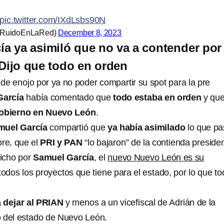
pic.twitter.com/IXdLsbs90N
(@RuidoEnLaRed)
December 8, 2023
a ya asimiló que no va a contender por 
Dijo que todo en orden
de enojo por ya no poder compartir su spot para la pre
García
había comentado que
todo estaba en orden
y qu
obierno en Nuevo León
.
muel García
compartió que
ya había asimilado
lo que pa
bre, que el
PRI y PAN
“lo bajaron” de la contienda presiden
dicho por
Samuel García
, el
nuevo Nuevo León es su
todos los proyectos que tiene para el estado, por lo que to
a dejar al PRIAN
y menos a un vicefiscal de Adrián de la
o
del estado de Nuevo León.