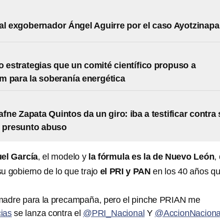
al exgobernador Ángel Aguirre por el caso Ayotzinapa
o estrategias que un comité científico propuso a
 para la soberanía energética
afne Zapata Quintos da un giro: iba a testificar contra
r presunto abuso
l García
, el modelo y
la fórmula es la de Nuevo León
,
su gobierno de lo que trajo
el PRI y PAN
en los 40 años q
 madre para la precampaña, pero el pinche PRIAN me
ias
se lanza contra el
@PRI_Nacional
Y
@AccionNaciona