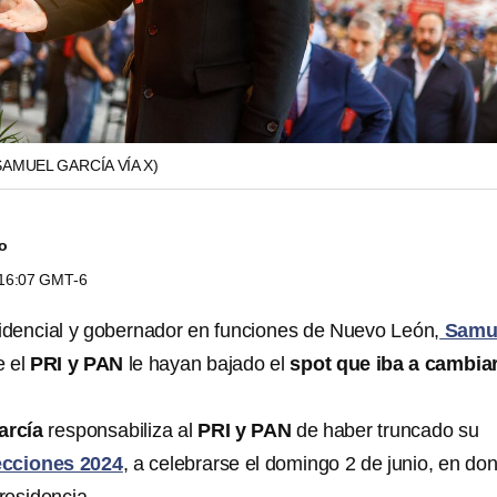
SAMUEL GARCÍA VÍA X)
do
s 16:07 GMT-6
sidencial y gobernador en funciones de Nuevo León,
Samu
 el
PRI y PAN
le hayan bajado el
spot que iba a cambia
arcía
responsabiliza al
PRI y PAN
de haber truncado su
ecciones 2024
, a celebrarse el domingo 2 de junio, en do