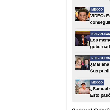
MÉXICO
VIDEO: E
conseguir
NUEVO LEÓ
Los memes
gobernad
NUEVO LEÓ
¿Mariana 
Sus publ
MÉXICO
¿Samuel G
Esto pas