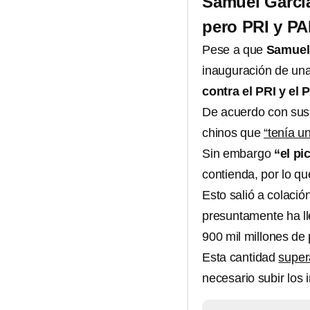
Samuel García
pero PRI y PA
Pese a que
Samuel
inauguración de un
contra el PRI y el 
De acuerdo con sus 
chinos que
“tenía u
Sin embargo
“el pi
contienda, por lo q
Esto salió a colaci
presuntamente ha l
900 mil millones de
Esta cantidad
super
necesario subir los 