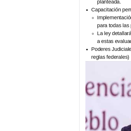
planteada.
Capacitación per
Implementació
para todas las
La ley detallar
a estas evalua
Poderes Judiciale
reglas federales)