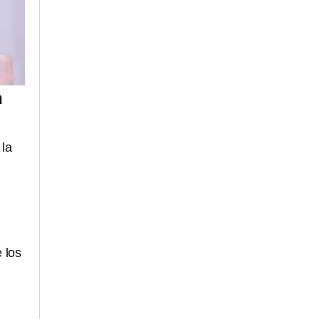
n
 la
 los