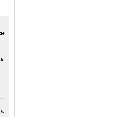
 de
za
 a