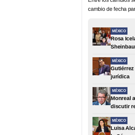
Entre los cambios se
cambio de fecha par
MÉXICO
Rosa Icel
Sheinba
MÉXICO
Gutiérrez
jurídica
MÉXICO
Monreal a
discutir r
MÉXICO
Luisa Alc