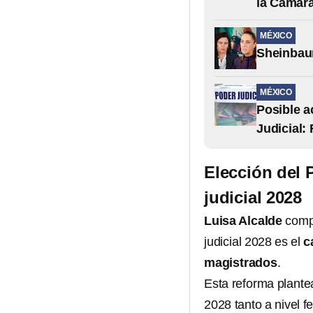
la Cámara
MÉXICO
Sheinbaum
MÉXICO
Posible a
Judicial:
Elección del 
judicial 2028
Luisa Alcalde
compa
judicial 2028 es el
c
magistrados
.
Esta reforma plantea
2028 tanto a nivel f