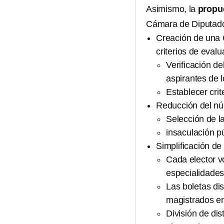
Asimismo, la
propue
Cámara de Diputad
Creación de una 
criterios de eval
Verificación de
aspirantes de l
Establecer crit
Reducción del núm
Selección de l
insaculación pú
Simplificación de 
Cada elector v
especialidades
Las boletas di
magistrados en
División de dis