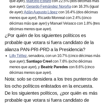
que ayer),
Marcelo Ebrard
con 22.5% (dos décimas más
que ayer);
Gerardo Fernández Noroña
con 16.3% (igual
de ayer);
Adán Augusto López
con 16.4% (dos décimas
menos que ayer), Ricardo Monreal con 2.4% (cinco
décimas más que ayer) y Manuel Velasco con 1.8% (tres
décimas menos que ayer).
¿Por quién de los siguientes políticos es
probable que votara si fuera candidato de la
alianza PAN-PRI-PRD a la Presidencia?
Lilly Téllez
, senadora, con un 10.7% (cinco décimas más
que ayer);
Santiago Creel
con 7.6% (ocho décimas
menos que ayer), y
Beatriz Paredes
con 8.6% (cinco
décimas menos que ayer).
Nota: solo se considera a los tres punteros de
los ocho políticos enlistados en la encuesta.
De los siguientes políticos, ¿por quién es más
probable que votara si fuera candidato de