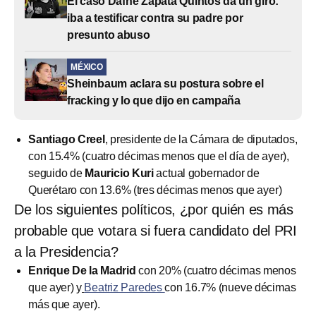
El caso Dafne Zapata Quintos da un giro:
iba a testificar contra su padre por
presunto abuso
MÉXICO
Sheinbaum aclara su postura sobre el
fracking y lo que dijo en campaña
Santiago Creel
, presidente de la Cámara de diputados,
con 15.4% (cuatro décimas menos que el día de ayer),
seguido de
Mauricio Kuri
actual gobernador de
Querétaro con 13.6% (tres décimas menos que ayer)
De los siguientes políticos, ¿por quién es más
probable que votara si fuera candidato del PRI
a la Presidencia?
Enrique De la Madrid
con 20% (cuatro décimas menos
que ayer) y
Beatriz Paredes
con 16.7% (nueve décimas
más que ayer).