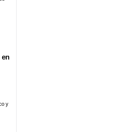
 en
co y