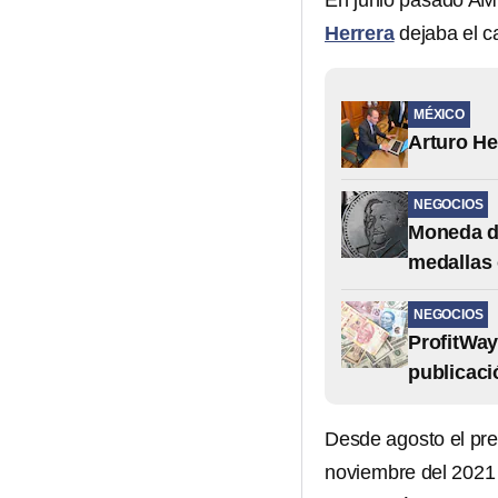
En junio pasado AM
Herrera
dejaba el 
MÉXICO
Arturo He
NEGOCIOS
Moneda d
medallas
NEGOCIOS
ProfitWay
publicaci
Desde agosto el pre
noviembre del 2021 