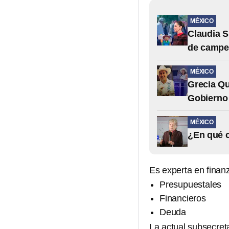
MÉXICO
Claudia S
de campe
MÉXICO
Grecia Qu
Gobierno 
MÉXICO
¿En qué c
Es experta en finan
Presupuestales
Financieros
Deuda
La actual subsecret