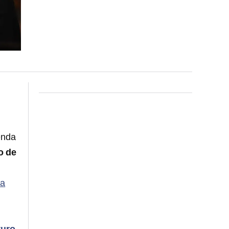
enda
o de
ia