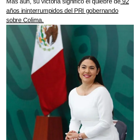
Más aún, su victoria significó el quiebre de
92
años ininterrumpidos del PRI gobernando
sobre Colima.