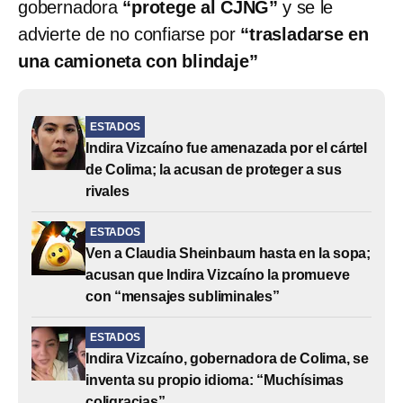
gobernadora
“protege al CJNG”
y se le
advierte de no confiarse por
“trasladarse en
una camioneta con blindaje”
ESTADOS
Indira Vizcaíno fue amenazada por el cártel
de Colima; la acusan de proteger a sus
rivales
ESTADOS
Ven a Claudia Sheinbaum hasta en la sopa;
acusan que Indira Vizcaíno la promueve
con “mensajes subliminales”
ESTADOS
Indira Vizcaíno, gobernadora de Colima, se
inventa su propio idioma: “Muchísimas
coligracias”