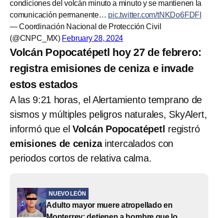
condiciones del volcán minuto a minuto y se mantienen la
comunicación permanente…
pic.twitter.com/tNKDo6FDFI
— Coordinación Nacional de Protección Civil
(@CNPC_MX)
February 28, 2024
Volcán Popocatépetl hoy 27 de febrero:
registra emisiones de ceniza e invade
estos estados
A las 9:21 horas, el Alertamiento temprano de
sismos y múltiples peligros naturales, SkyAlert,
informó que el
Volcán Popocatépetl
registró
emisiones de ceniza
intercalados con
periodos cortos de relativa calma.
NUEVO LEÓN
Adulto mayor muere atropellado en
Monterrey; detienen a hombre que lo