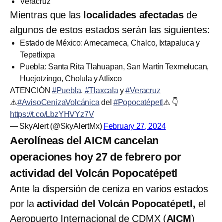
Veracruz
Mientras que las
localidades afectadas
de
algunos de estos estados serán las siguientes:
Estado de México: Amecameca, Chalco, Ixtapaluca y
Tepetlixpa
Puebla: Santa Rita Tlahuapan, San Martín Texmelucan,
Huejotzingo, Cholula y Atlixco
ATENCIÓN
#Puebla
,
#Tlaxcala
y
#Veracruz
⚠️
#AvisoCenizaVolcánica
del
#Popocatépetl
⚠️ 👇
https://t.co/LbzYHVYz7V
— SkyAlert (@SkyAlertMx)
February 27, 2024
Aerolíneas del AICM cancelan
operaciones hoy 27 de febrero por
actividad del Volcán Popocatépetl
Ante la dispersión de ceniza en varios estados
por la
actividad del Volcán Popocatépetl,
el
Aeropuerto Internacional de CDMX (
AICM
)