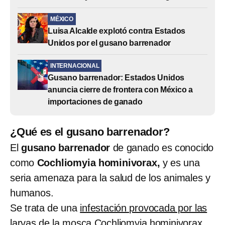
MÉXICO
Luisa Alcalde explotó contra Estados
Unidos por el gusano barrenador
INTERNACIONAL
Gusano barrenador: Estados Unidos
anuncia cierre de frontera con México a
importaciones de ganado
¿Qué es el gusano barrenador?
El
gusano barrenador
de ganado es conocido
como
Cochliomyia hominivorax,
y es una
seria amenaza para la salud de los animales y
humanos.
Se trata de una
infestación provocada por las
larvas de la mosca Cochliomyia hominivorax,