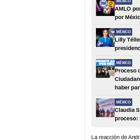
MÉXICO
AMLO pone
por Méxic
MÉXICO
Lilly Tél
presidenc
MÉXICO
Proceso d
Ciudadano
haber par
MÉXICO
Claudia S
proceso: 
La reacción de And