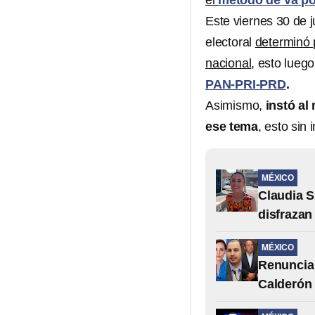
el
método de Va po
Este viernes 30 de j
electoral
determinó 
nacional
, esto lueg
PAN-PRI-PRD
.
Asimismo,
instó al
ese tema
, esto sin
MÉXICO
Claudia S
disfrazan
MÉXICO
Renuncia 
Calderón 