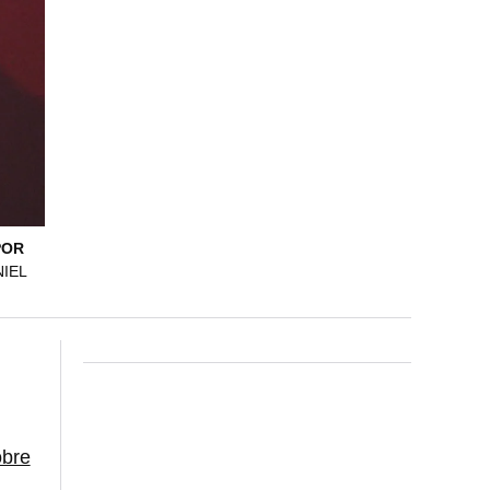
POR
NIEL
obre