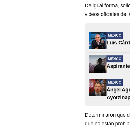
De igual forma, soli
videos oficiales de 
MÉXICO
Luis Cárd
MÉXICO
Aspirante
MÉXICO
Ángel Agu
Ayotzina
Determinaron que d
que no están prohib