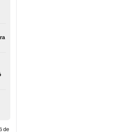
ura
ó
6 de