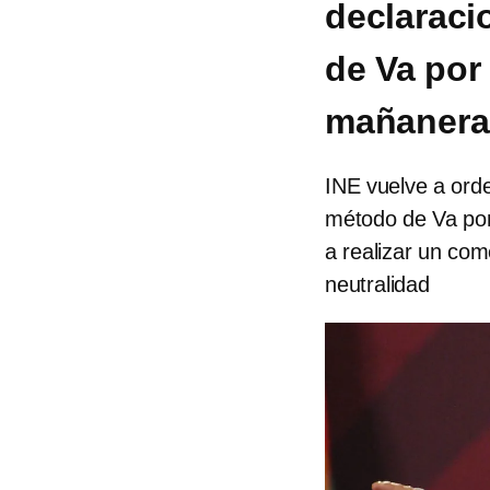
declaraci
de Va por
mañanera
INE vuelve a ord
método de Va por
a realizar un co
neutralidad