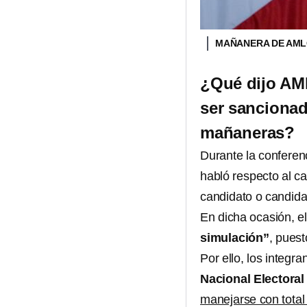
MAÑANERA DE AM
¿Qué dijo AM
ser sancionad
mañaneras?
Durante la confere
habló respecto al c
candidato o candida
En dicha ocasión, el 
simulación”
, pues
Por ello, los integra
Nacional Electoral
manejarse con total 