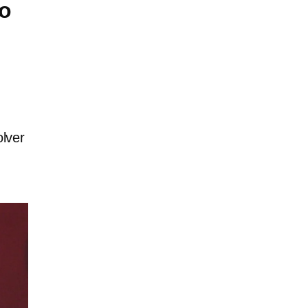
o
lver