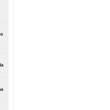
lo
la
as