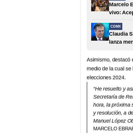
Marcelo E
vivo: Ace
CDMX
Claudia S
lanza men
Asimismo, destacó q
medio de la cual se 
elecciones 2024.
“He resuelto y así
Secretaría de Rel
hora, la próxima
y resolución, a 
Manuel López Ob
MARCELO EBRA