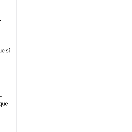
r
ue sí
,
 que