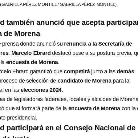
D
(GABRIELA PÉREZ MONTIEL / GABRIELA PÉREZ MONTIEL)
d también anunció que acepta participa
a de Morena
de prensa donde anunció su
renuncia a la Secretaría de
ores
,
Marcelo Ebrard
destacó pese a su postura previa, q
 la
encuesta de Morena
.
celo Ebrard garantizó que
competirá
junto a las
demás
 proceso de selección de
candidato de Morena
para la
al en las
elecciones 2024
.
s de legisladores federales, locales y alcaldes de Morena
có que sí formará parte de la
encuesta de Morena
con la
ato presidencial.
d participará en el Consejo Nacional de