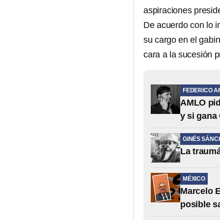
aspiraciones presid
De acuerdo con lo in
su cargo en el gabi
cara a la sucesión p
FEDERICO A
AMLO pide
y si gana
GINÉS SÁNC
La traumá
MÉXICO
Marcelo E
posible s