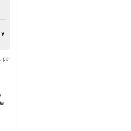
 y
, por
a
ía