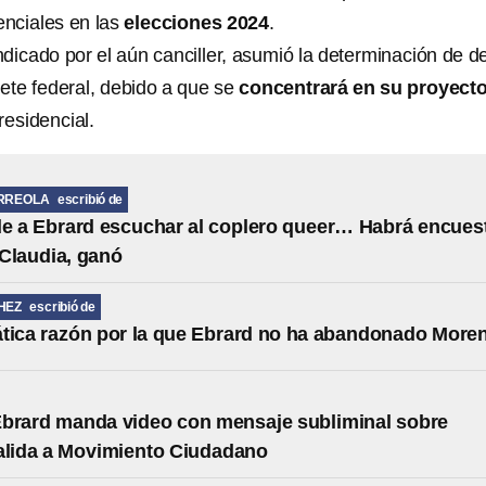
enciales en las
elecciones 2024
.
dicado por el aún canciller, asumió la determinación de de
nete federal, debido a que se
concentrará en su proyect
residencial.
RREOLA
escribió de
 a Ebrard escuchar al coplero queer… Habrá encues
 Claudia, ganó
HEZ
escribió de
tica razón por la que Ebrard no ha abandonado More
brard manda video con mensaje subliminal sobre
alida a Movimiento Ciudadano