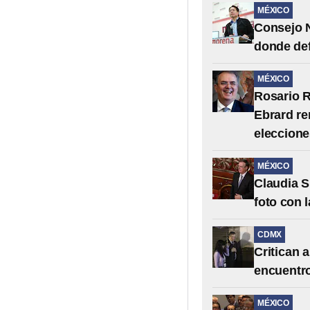
MÉXICO
Consejo N
donde def
MÉXICO
Rosario R
Ebrard re
eleccione
MÉXICO
Claudia S
foto con 
CDMX
Critican 
encuentr
MÉXICO