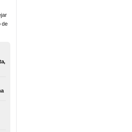
jar
o
de
ta,
na