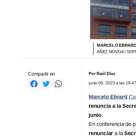
MARCELO EBRARD 
AÑEZ NOVOA / SDP
Por
Raúl Díaz
Compartir en
junio 06, 2023 a las 18:
Marcelo Ebrard
Ca
renuncia a la Secr
junio
.
En conferencia de 
renunciar
a la
Secr