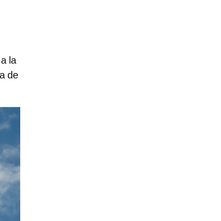
;
a la
ta de