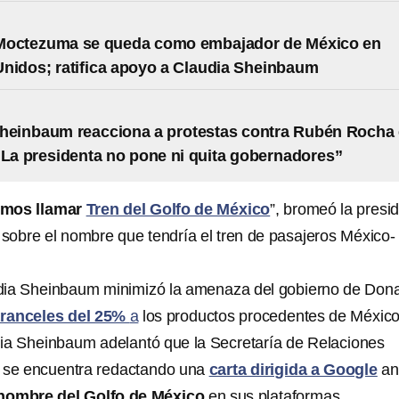
Moctezuma se queda como embajador de México en
nidos; ratifica apoyo a Claudia Sheinbaum
heinbaum reacciona a protestas contra Rubén Rocha
“La presidenta no pone ni quita gobernadores”
emos llamar
Tren del Golfo de México
”, bromeó la presi
obre el nombre que tendría el tren de pasajeros México-
dia Sheinbaum minimizó la amenaza del gobierno de Don
ranceles del 25%
a
los productos procedentes de México
ia Sheinbaum adelantó que la Secretaría de Relaciones
a se encuentra redactando una
carta dirigida a Google
an
nombre del Golfo de México
en sus plataformas.