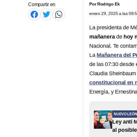
Por
Rodrigo Ek
Compartir en
enero 29, 2025 a las 09
La presidenta de M
mañanera
de
hoy m
Nacional. Te contam
La
Mañanera del P
de las 07:30 desde e
Claudia Sheinbaum
constitucional en 
Energía, y Ernestin
NUEVO LEÓ
Ley anti 
al posibl