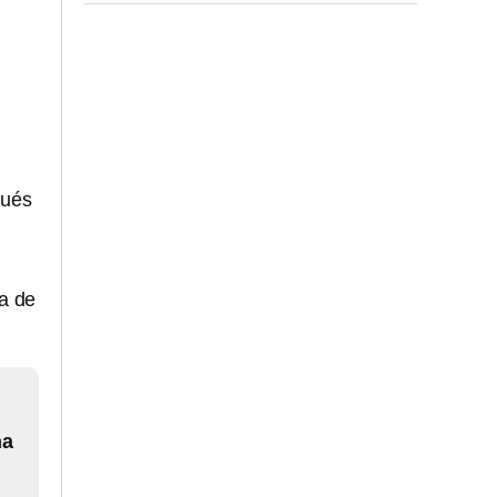
pués
ia de
ha