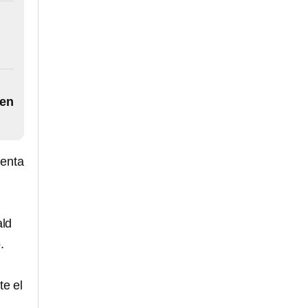
 en
denta
ald
.
te el