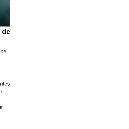
 de
one
antes
0
ar