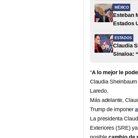
MÉXICO
Esteban 
Estados U
ESTADOS
Claudia S
Sinaloa: 
“
A lo mejor le pod
Claudia Sheinbaum s
Laredo.
Más adelante, Clau
Trump de imponer
a
La presidenta Claud
Exteriores (SRE) y
posible
cambio de 