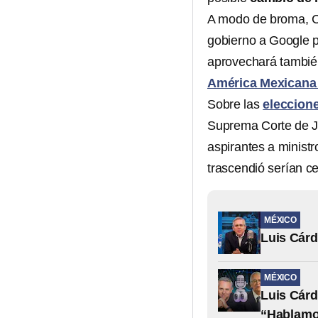
A modo de broma, Cl
gobierno a Google p
aprovechará también
América Mexicana 
Sobre las
eleccione
Suprema Corte de Ju
aspirantes a minist
trascendió serían c
MÉXICO
Luis Cárd
MÉXICO
Luis Cárd
“Hablamo