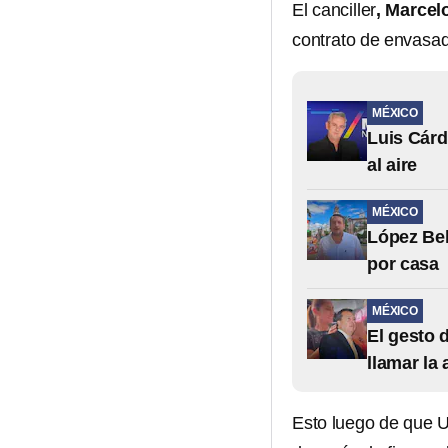
El canciller
, Marcel
contrato de envasa
MÉXICO
Luis Cárd
al aire
MÉXICO
López Bel
por casa
MÉXICO
El gesto 
llamar la
Esto luego de que U