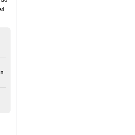
ulso
el
ón
s