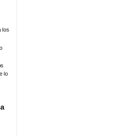
 los
o
os
e lo
na