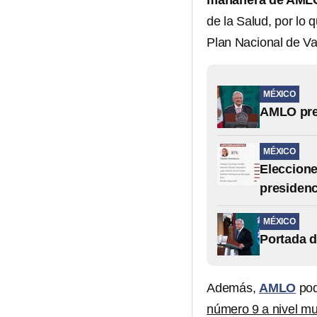
mañanera de AM
de la Salud, por lo
Plan Nacional de V
MÉXICO
AMLO pre
MÉXICO
Eleccione
presidenc
MÉXICO
Portada 
Además,
AMLO
pod
número 9 a nivel mun