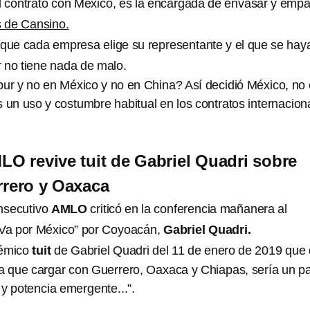
l contrato con México, es la encargada de envasar y emp
s de Cansino.
 que cada empresa elige su representante y el que se hay
 no tiene nada de malo.
ur y no en México y no en China? Así decidió México, no
s un uso y costumbre habitual en los contratos internacion
O revive tuit de Gabriel Quadri sobre
rrero y Oaxaca
nsecutivo
AMLO
criticó en la conferencia mañanera al
“Va por México” por Coyoacán,
Gabriel Quadri.
lémico
tuit
de Gabriel Quadri del 11 de enero de 2019 que 
ra que cargar con Guerrero, Oaxaca y Chiapas, sería un p
y potencia emergente...”.