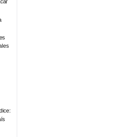
acar
a
 es
ales
dice:
aís