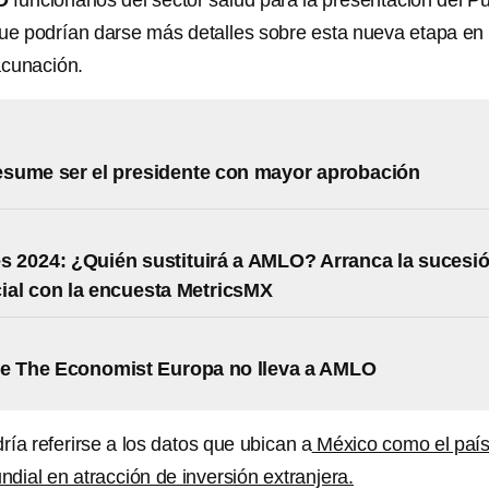
LO
funcionarios del sector salud para la presentación del P
 que podrían darse más detalles sobre esta nueva etapa en 
acunación.
sume ser el presidente con mayor aprobación
s 2024: ¿Quién sustituirá a AMLO? Arranca la sucesi
ial con la encuesta MetricsMX
de The Economist Europa no lleva a AMLO
ría referirse a los datos que ubican a
México como el paí
dial en atracción de inversión extranjera.