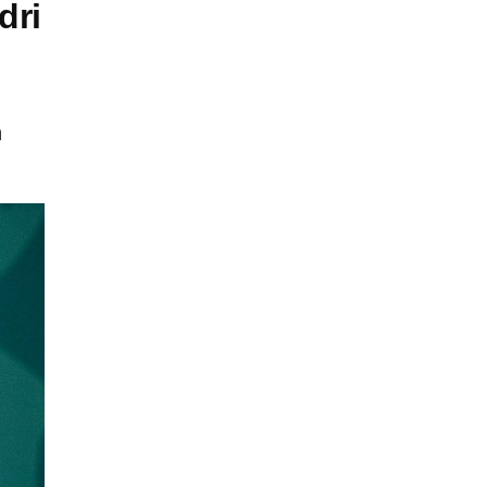
dri
n