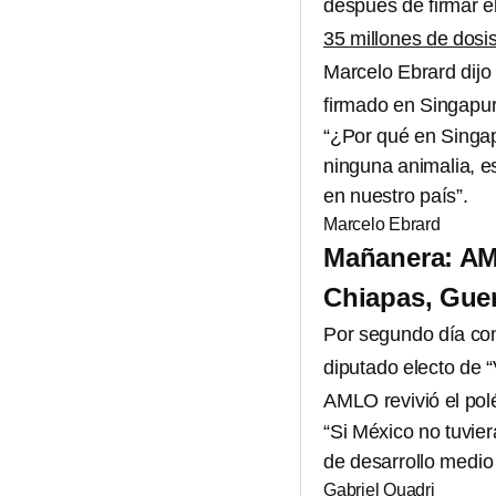
después de firmar e
35 millones de dosi
Marcelo Ebrard dijo
firmado en Singapur
“¿Por qué en Singap
ninguna animalia, e
en nuestro país”.
Marcelo Ebrard
Mañanera: AML
Chiapas, Gue
Por segundo día co
diputado electo de 
AMLO revivió el po
“Si México no tuvie
de desarrollo medio 
Gabriel Quadri