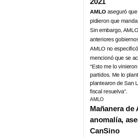
2021
AMLO
aseguró que 
pidieron que mandar
Sin embargo, AMLO 
anteriores gobierno
AMLO no especificó 
mencionó que se a
“Esto me lo vinieron
partidos. Me lo pla
plantearon de San Lu
fiscal resuelva”.
AMLO
Mañanera de 
anomalía, as
CanSino