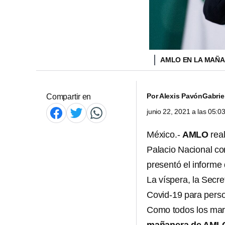
AMLO EN LA MAÑAN
Por
Alexis Pavón
Gabrie
Compartir en
junio 22, 2021 a las 05:
México.-
AMLO
real
Palacio Nacional co
presentó el informe
La víspera, la Secre
Covid-19 para pers
Como todos los mart