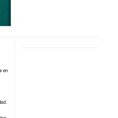
o
en
dad.