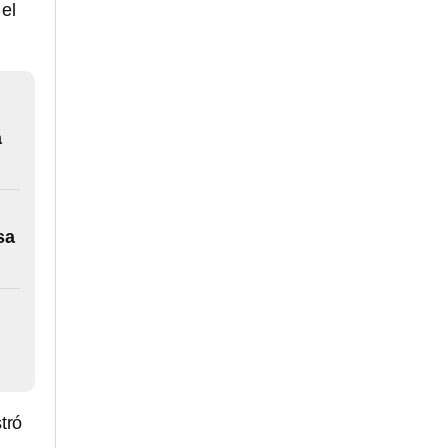
el
a
sa
tró