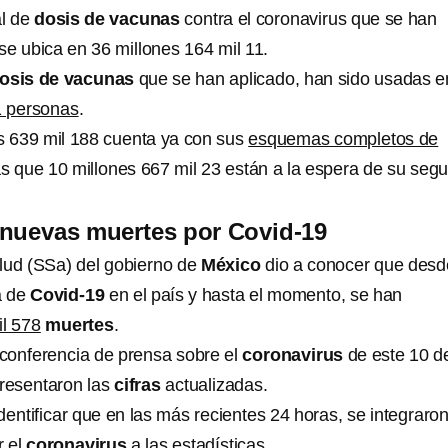
al de
dosis de vacunas
contra el coronavirus que se han
se ubica en 36 millones 164 mil 11.
osis de vacunas
que se han aplicado, han sido usadas 
1 personas
.
es 639 mil 188 cuenta ya con sus
esquemas completos de
as que 10 millones 667 mil 23 están a la espera de su seg
 nuevas muertes por Covid-19
lud (SSa) del gobierno de
México
dio a conocer que desd
a de
Covid-19
en el país y hasta el momento, se han
l 578
muertes
.
a conferencia de prensa sobre el
coronavirus
de este 10 d
presentaron las
cifras
actualizadas.
dentificar que en las más recientes 24 horas, se integraro
 el
coronavirus
a las estadísticas.