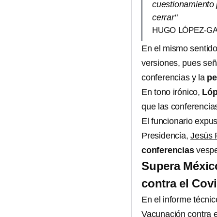
cuestionamiento p
cerrar"
HUGO LÓPEZ-GA
En el mismo sentid
versiones, pues seña
conferencias y la
pe
En tono irónico,
Lóp
que las conferencia
El funcionario expu
Presidencia,
Jesús
conferencias
vespe
Supera México
contra el Cov
En el informe técnic
Vacunación
contra 