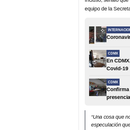
Incluso, señaló que
equipo de la Secret
INTERNACIO
Coronavir
CDMX
En CDMX, 
Covid-19
CDMX
Confirma 
presenci
“Una cosa que no
especulación que