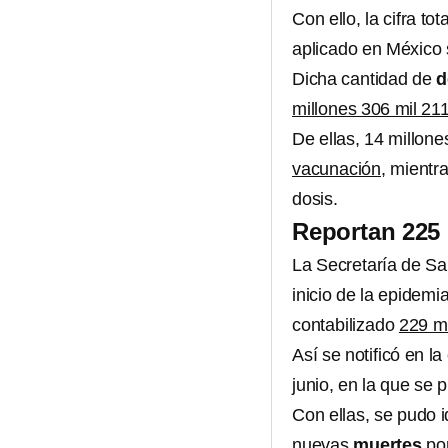
Con ello, la cifra tot
aplicado en México 
Dicha cantidad de
d
millones 306 mil 21
De ellas, 14 millon
vacunación
, mientr
dosis.
Reportan 225
La Secretaría de Sa
inicio de la epidemi
contabilizado
229 mi
Así se notificó en l
junio, en la que se 
Con ellas, se pudo i
nuevas
muertes
por