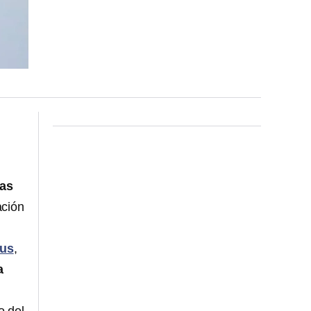
ias
ación
rus
,
a