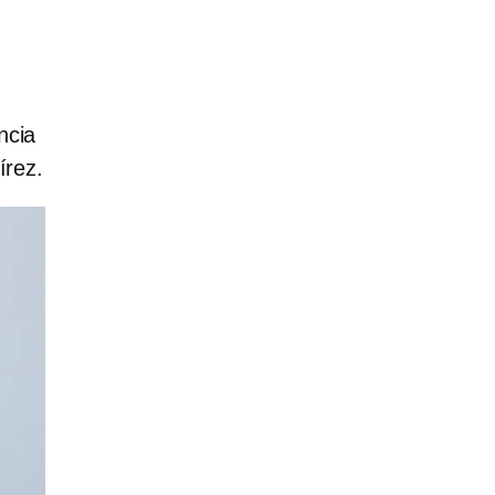
ncia
írez.