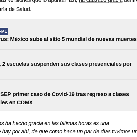
 las versiones que lo apuntan así,
ha causado gracia
dentr
aría de Salud.
NAL
us: México sube al sitio 5 mundial de nuevas muertes
2 escuelas suspenden sus clases presenciales por
SEP primer caso de Covid-19 tras regreso a clases
ales en CDMX
s ha hecho gracia en las últimas horas es una
 hay por ahí, de que como hace un par de días tuvimos u