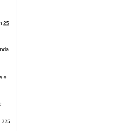
en
25
unda
e el
e
n 225