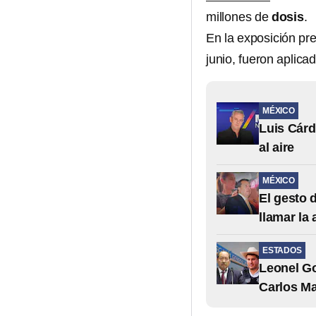
millones de
dosis
.
En la exposición pr
junio, fueron aplica
MÉXICO
Luis Cárd
al aire
MÉXICO
El gesto 
llamar la
ESTADOS
Leonel Go
Carlos M