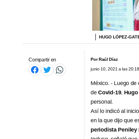
HUGO LÓPEZ-GAT
Por
Raúl Díaz
Compartir en
junio 10, 2021 a las 20:
México. - Luego de 
de
Covid-19
,
Hugo 
personal.
Así lo indicó al inici
en la que dijo que e
periodista Peniley