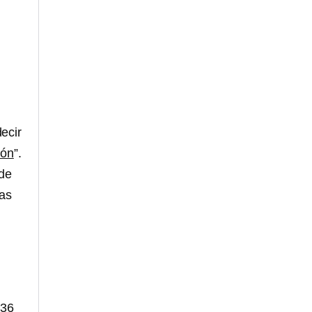
ecir
eón
”.
 de
las
 36