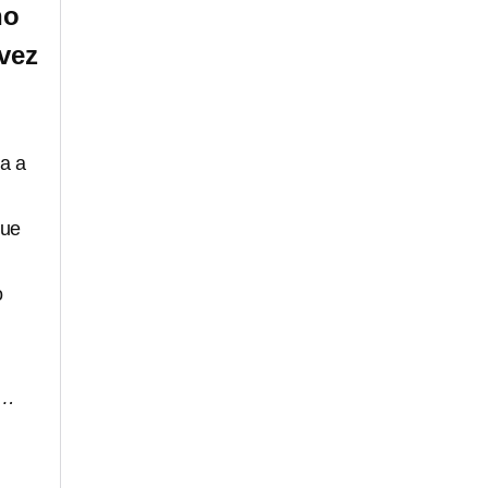
no
vez
a a
que
o
s…