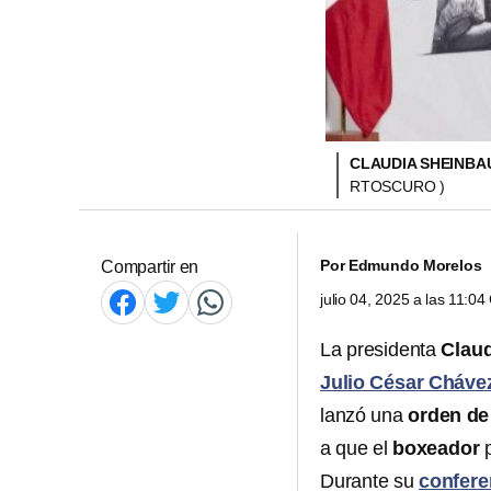
CLAUDIA SHEINBA
RTOSCURO )
Por
Edmundo Morelos
Compartir en
julio 04, 2025 a las 11:0
La presidenta
Clau
Julio César Chávez
lanzó una
orden de
a que el
boxeador
p
Durante su
confere