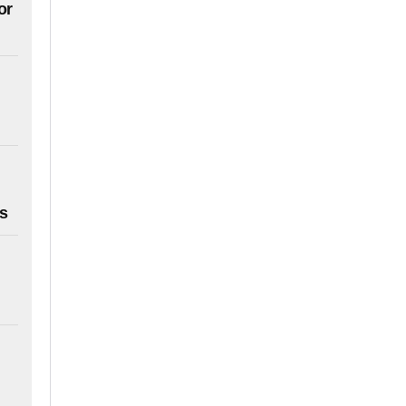
or
es