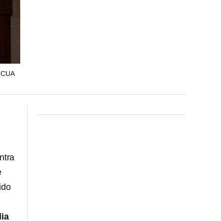
(CUA
ntra
e
ido
ia