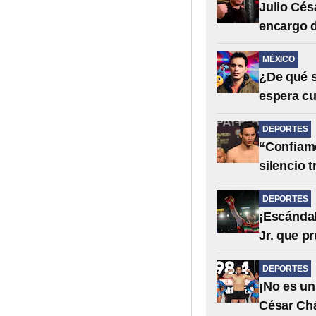
Julio Cés
encargo d
MÉXICO
¿De qué s
espera cu
DEPORTES
“Confiamo
silencio 
DEPORTES
¡Escándal
Jr. que p
DEPORTES
¡No es un
César Chá