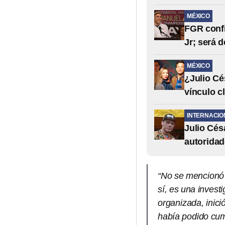
MÉXICO
FGR confi
Jr; será 
MÉXICO
¿Julio Cé
vínculo cl
INTERNACIO
Julio Cés
autorida
“No se mencionó e
sí, es una invest
organizada, inic
había podido cum