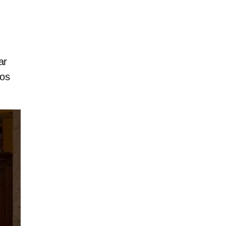
ar
dos