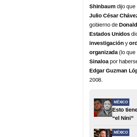
Shinbaum
dijo que
Julio César Chávez
gobierno de
Donald
Estados Unidos
di
investigación
y
ord
organizada
(lo que 
Sinaloa
por habers
Edgar Guzman Ló
2008.
MÉXICO
Esto tien
“el Nini”
MÉXICO