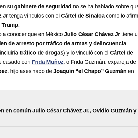
 en su
gabinete de seguridad
no se ha hablado sobre qu
 Jr
tenga vínculos con el
Cártel de Sinaloa
como lo afirm
 Trump
.
o a conocer que en México
Julio César Chávez Jr
tiene 
en de arresto por tráfico de armas y delincuencia
incluiría
tráfico de drogas
) y lo vinculó con el
Cártel de
e casado con
Frida Muñoz
, o Frida Guzmán, expareja de
pez
, hijo asesinado de
Joaquín “el Chapo” Guzmán
en
en en común Julio César Chávez Jr., Ovidio Guzmán y