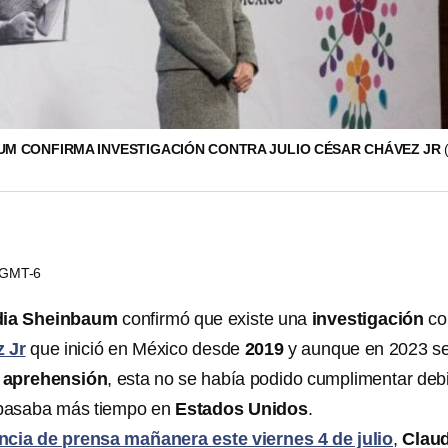
UM CONFIRMA INVESTIGACIÓN CONTRA JULIO CÉSAR CHÁVEZ JR
4 GMT-6
dia Sheinbaum
confirmó que existe una
investigación
co
 Jr
que inició en México desde
2019
y aunque en 2023 s
 aprehensión
, esta no se había podido cumplimentar deb
asaba más tiempo en
Estados Unidos
.
ncia de prensa mañanera este viernes 4 de julio
,
Claud