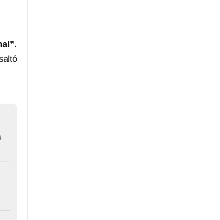
nal”.
saltó
a