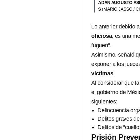
ADÁN AUGUSTO ASE
S
(MARIO JASSO /
Lo anterior debido 
oficiosa
, es una me
fuguen”.
Asimismo, señaló que
exponer a los juece
víctimas
.
Al considerar que la
el gobierno de Méxi
siguientes:
Delincuencia org
Delitos graves d
Delitos de “cuello
Prisión Preve