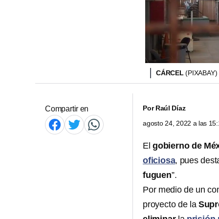
CÁRCEL
(PIXABAY)
Por
Raúl Díaz
Compartir en
agosto 24, 2022 a las 1
El
gobierno de Mé
oficiosa
, pues dest
fuguen
”.
Por medio de un com
proyecto de la
Supr