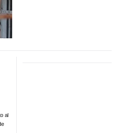
o al
de