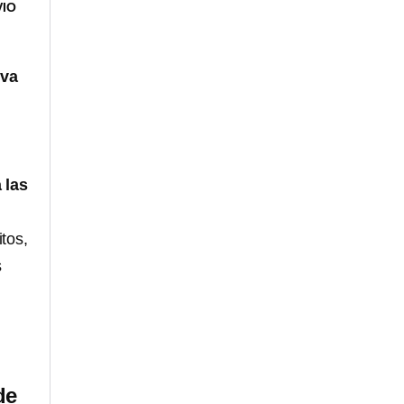
VIO
iva
 las
itos,
s
de