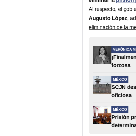
eliminar
la
prisión 
Al respecto, el gob
Augusto López
, a
eliminación de la m
VERÓNICA 
¡Finalmen
forzosa
MÉXICO
SCJN dese
oficiosa
MÉXICO
Prisión p
determin