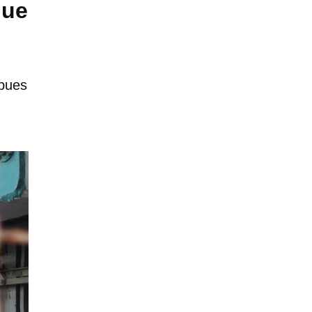
que
 pues