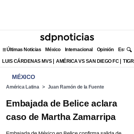
Últimas Noticias
México
Internacional
Opinión
Estilo 
LUIS CÁRDENAS MVS
AMÉRICA VS SAN DIEGO FC
TIG
MÉXICO
América Latina
Juan Ramón de la Fuente
Embajada de Belice aclara
caso de Martha Zamarripa
Embajada de México en Belice confirma salida de